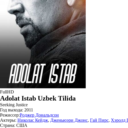
FullHD
Adolat Istab Uzbek Tilida
Seeking Justice
Год выхода:
2011
Режиссер:
Роджер Дональдсон
Актеры:
Николас Кейдж
,
Дженьюэри Джонс
,
Гай Пирс
,
Хэролд 
Страна:
США