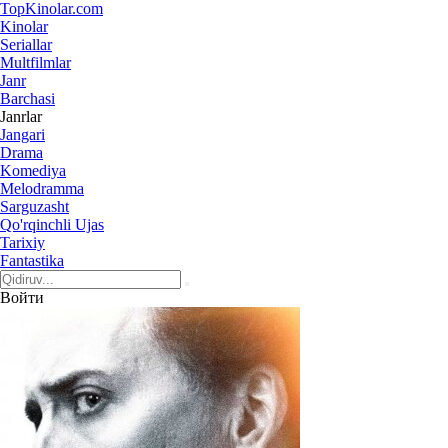
Top
Kinolar
.com
Kinolar
Seriallar
Multfilmlar
Janr
Barchasi
Janrlar
Jangari
Drama
Komediya
Melodramma
Sarguzasht
Qo'rqinchli Ujas
Tarixiy
Fantastika
Войти