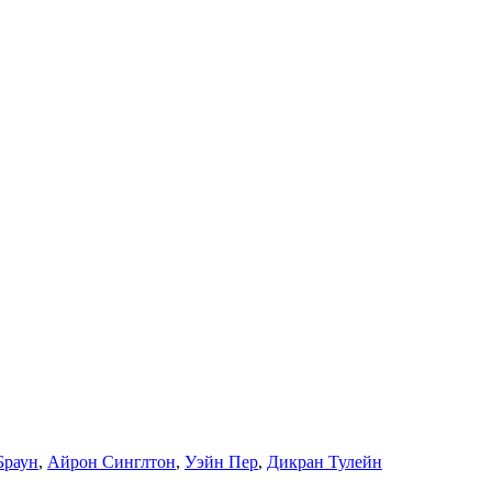
Браун
,
Айрон Синглтон
,
Уэйн Пер
,
Дикран Тулейн