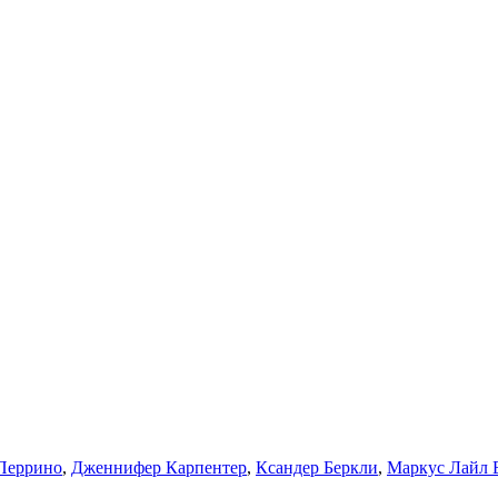
Перрино
,
Дженнифер Карпентер
,
Ксандер Беркли
,
Маркус Лайл 