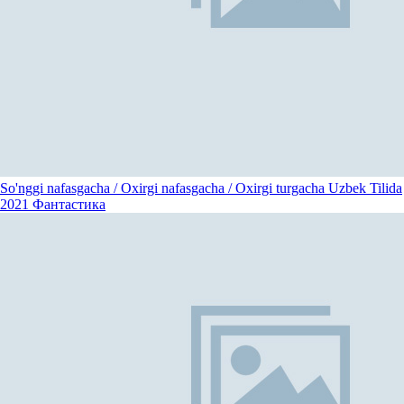
So'nggi nafasgacha / Oxirgi nafasgacha / Oxirgi turgacha Uzbek Tilida
2021
Фантастика