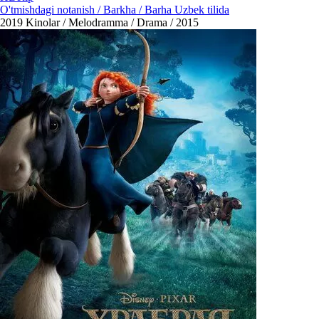
O'tmishdagi notanish / Barkha / Barha Uzbek tilida
2019
Kinolar / Melodramma / Drama / 2015