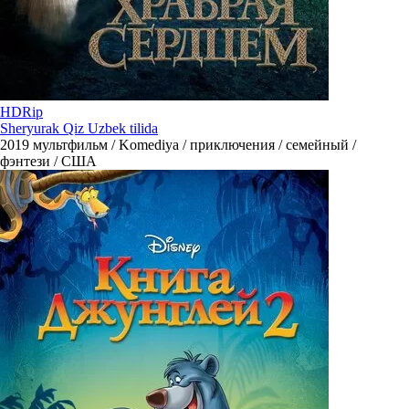
HDRip
Sheryurak Qiz Uzbek tilida
2019
мультфильм / Komediya / приключения / семейный /
фэнтези / США