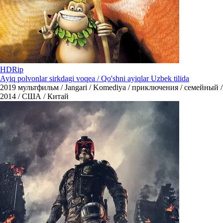
HDRip
Ayiq polvonlar sirkdagi voqea / Qo'shni ayiqlar Uzbek tilida
2019
мультфильм / Jangari / Komediya / приключения / семейный /
2014 / США / Китай