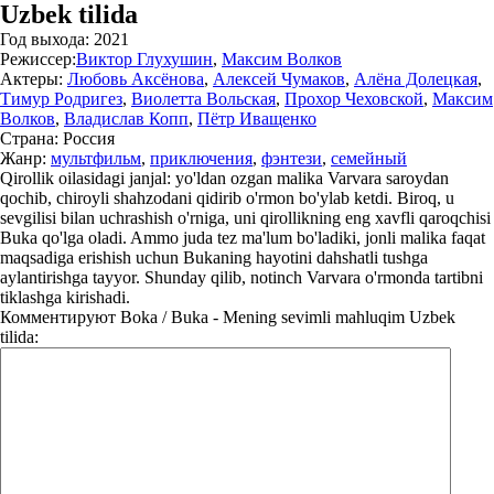
Uzbek tilida
Год выхода:
2021
Режиссер:
Виктор Глухушин
,
Максим Волков
Актеры:
Любовь Аксёнова
,
Алексей Чумаков
,
Алёна Долецкая
,
Тимур Родригез
,
Виолетта Вольская
,
Прохор Чеховской
,
Максим
Волков
,
Владислав Копп
,
Пётр Иващенко
Страна:
Россия
Жанр:
мультфильм
,
приключения
,
фэнтези
,
семейный
Qirollik oilasidagi janjal: yo'ldan ozgan malika Varvara saroydan
qochib, chiroyli shahzodani qidirib o'rmon bo'ylab ketdi. Biroq, u
sevgilisi bilan uchrashish o'rniga, uni qirollikning eng xavfli qaroqchisi
Buka qo'lga oladi. Ammo juda tez ma'lum bo'ladiki, jonli malika faqat
maqsadiga erishish uchun Bukaning hayotini dahshatli tushga
aylantirishga tayyor. Shunday qilib, notinch Varvara o'rmonda tartibni
tiklashga kirishadi.
Комментируют
Boka / Buka - Mening sevimli mahluqim Uzbek
tilida: