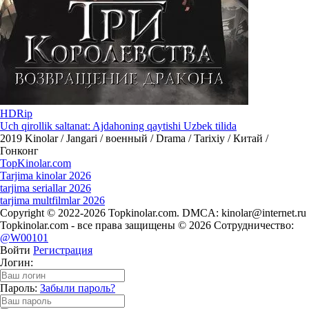
HDRip
Uch qirollik saltanat: Ajdahoning qaytishi Uzbek tilida
2019
Kinolar / Jangari / военный / Drama / Tarixiy / Китай /
Гонконг
Top
Kinolar
.com
Tarjima kinolar 2026
tarjima seriallar 2026
tarjima multfilmlar 2026
Copyright © 2022-2026 Topkinolar.com. DMCA:
kinolar@internet.ru
Topkinolar.com - все права защищены © 2026 Сотрудничество:
@W00101
Войти
Регистрация
Логин:
Пароль:
Забыли пароль?