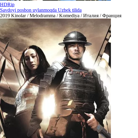
HDRip
Savdoyi posbon uylanmoqda Uzbek tilida
2019
Kinolar / Melodramma / Komediya / Италия / Франция