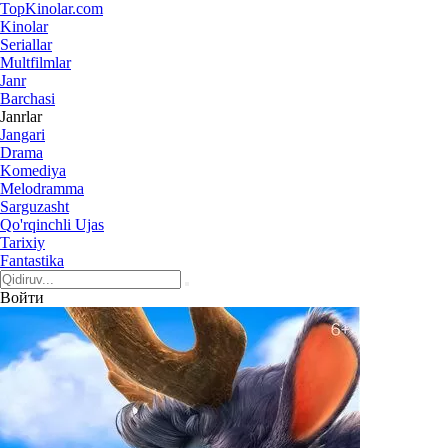
Top
Kinolar
.com
Kinolar
Seriallar
Multfilmlar
Janr
Barchasi
Janrlar
Jangari
Drama
Komediya
Melodramma
Sarguzasht
Qo'rqinchli Ujas
Tarixiy
Fantastika
Войти