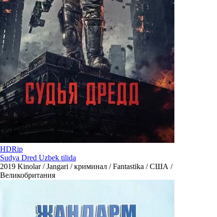
HDRip
Sudya Dred Uzbek tilida
2019
Kinolar / Jangari / криминал / Fantastika / США /
Великобритания