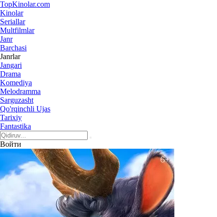
Top
Kinolar
.com
Kinolar
Seriallar
Multfilmlar
Janr
Barchasi
Janrlar
Jangari
Drama
Komediya
Melodramma
Sarguzasht
Qo'rqinchli Ujas
Tarixiy
Fantastika
Войти