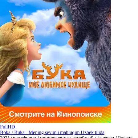
FullHD
Boka / Buka - Mening sevimli mahluqim Uzbek tilida
2021
мультфильм / приключения / семейный / фэнтези / Россия