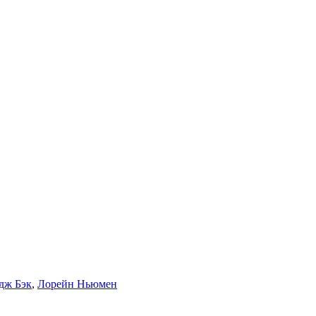
дж Бэк
,
Лорейн Ньюмен