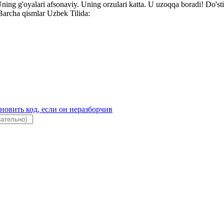
Uning g'oyalari afsonaviy. Uning orzulari katta. U uzoqqa boradi! Do'sti
 Barcha qismlar Uzbek Tilida: