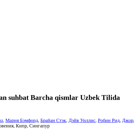
ilan suhbat Barcha qismlar Uzbek Tilida
рц
,
Мария Бэмфорд
,
Брайан Стэк
,
Дэйв Уиллис
,
Робин Рид
,
Джор
овения, Кипр, Сингапур