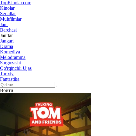
Top
Kinolar
.com
Kinolar
Seriallar
Multfilmlar
Janr
Barchasi
Janrlar
Jangari
Drama
Komediya
Melodramma
Sarguzasht
Qo'rqinchli Ujas
Tarixiy
Fantastika
Войти