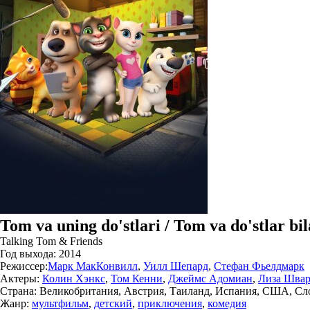
Tom va uning do'stlari / Tom va do'stlar b
Talking Tom & Friends
Год выхода:
2014
Режиссер:
Марк МакКонвилл
,
Уилл Шепард
,
Стефан Фьелдмарк
Актеры:
Колин Хэнкс
,
Том Кенни
,
Джеймс Адомиан
,
Лиза Шва
Страна:
Великобритания, Австрия, Таиланд, Испания, США, Сл
Жанр:
мультфильм
,
детский
,
приключения
,
комедия