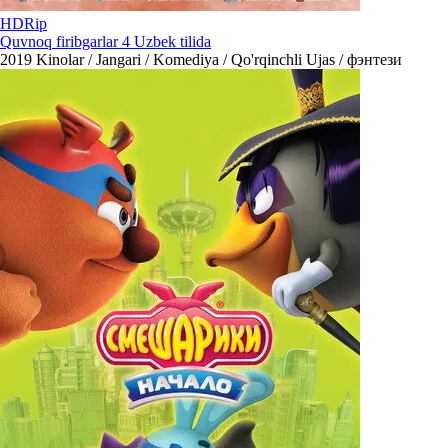
HDRip
Quvnoq firibgarlar 4 Uzbek tilida
2019
Kinolar / Jangari / Komediya / Qo'rqinchli Ujas / фэнтези