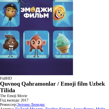
FullHD
Quvnoq Qahramonlar / Emoji film Uzbek
Tilida
The Emoji Movie
Год выхода:
2017
Режиссер:
Энтони Леондис
Актеры:
ТиДжей Миллер
,
Джеймс Корден
,
Анна Фэрис
,
Майя