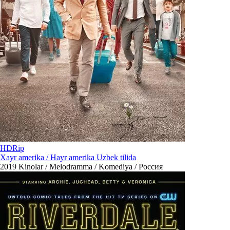
HDRip
Xayr amerika / Hayr amerika Uzbek tilida
2019
Kinolar / Melodramma / Komediya / Россия