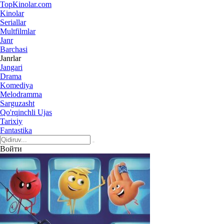
Top
Kinolar
.com
Kinolar
Seriallar
Multfilmlar
Janr
Barchasi
Janrlar
Jangari
Drama
Komediya
Melodramma
Sarguzasht
Qo'rqinchli Ujas
Tarixiy
Fantastika
Войти