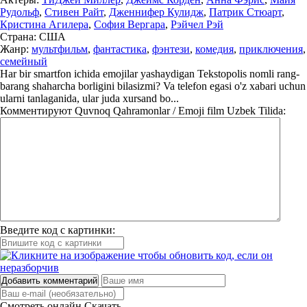
Рудольф
,
Стивен Райт
,
Дженнифер Кулидж
,
Патрик Стюарт
,
Кристина Агилера
,
София Вергара
,
Рэйчел Рэй
Страна:
США
Жанр:
мультфильм
,
фантастика
,
фэнтези
,
комедия
,
приключения
,
семейный
Har bir smartfon ichida emojilar yashaydigan Tekstopolis nomli rang-
barang shaharcha borligini bilasizmi? Va telefon egasi o'z xabari uchun
ularni tanlaganida, ular juda xursand bo...
Комментируют
Quvnoq Qahramonlar / Emoji film Uzbek Tilida:
Введите код с картинки:
Добавить комментарий
Смотреть онлайн
Скачать