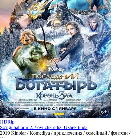
HDRip
So'ngi bahodir 2: Yovuzlik ildizi Uzbek tilida
2019
Kinolar / Komediya / приключения / семейный / фэнтези /