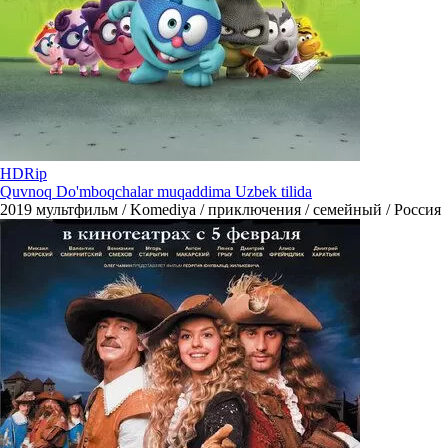
HDRip
Quvnoq Do'mboqchalar muqaddima Uzbek tilida
2019
мультфильм / Komediya / приключения / семейный / Россия