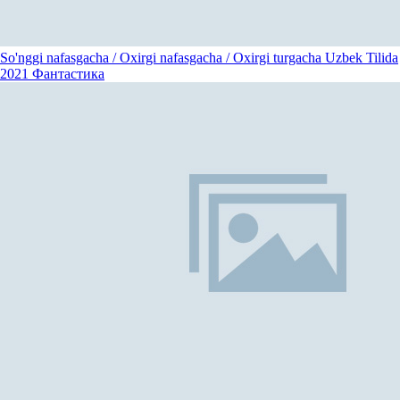
So'nggi nafasgacha / Oxirgi nafasgacha / Oxirgi turgacha Uzbek Tilida
2021
Фантастика