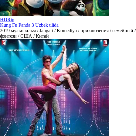
HDRip
Kung Fu Panda 3 Uzbek tilida
2019
мультфильм / Jangari / Komediya / приключения / семейный /
фэнтези / США / Китай