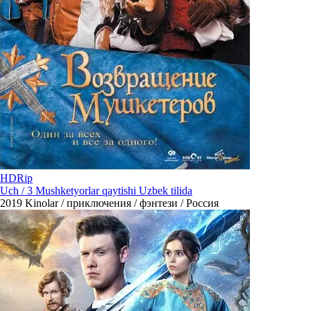
HDRip
Uch / 3 Mushketyorlar qaytishi Uzbek tilida
2019
Kinolar / приключения / фэнтези / Россия