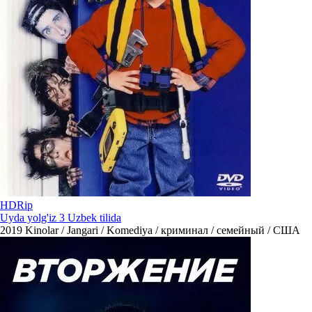
HDRip
Uyda yolg'iz 3 Uzbek tilida
2019
Kinolar / Jangari / Komediya / криминал / семейный / США