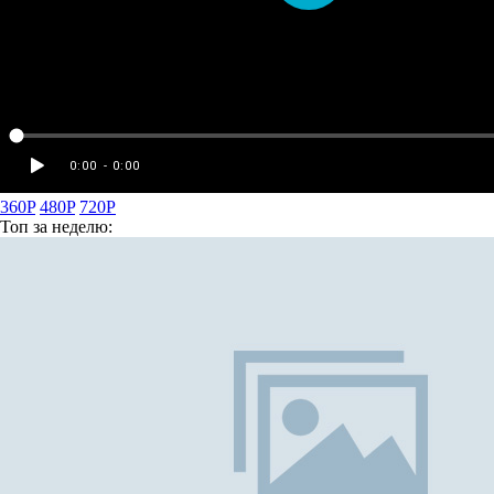
360P
480P
720P
Топ
за неделю: