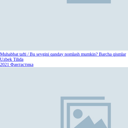
Muhabbat tafti / Bu sevgini qanday nomlash mumkin? Barcha qismlar
Uzbek Tilida
2021
Фантастика