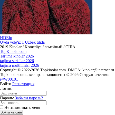
HDRip
Uyda yolg'iz 1 Uzbek tilida
2019
Kinolar / Komediya / семейный / США
Top
Kinolar
.com
Tarjima kinolar 2026
tarjima seriallar 2026
tarjima multfilmlar 2026
Copyright © 2022-2026 Topkinolar.com. DMCA:
kinolar@internet.ru
Topkinolar.com - все права защищены © 2026 Сотрудничество:
@W00101
Войти
Регистрация
Логин:
Пароль:
Забыли пароль?
Не запоминать меня
Войти на сайт