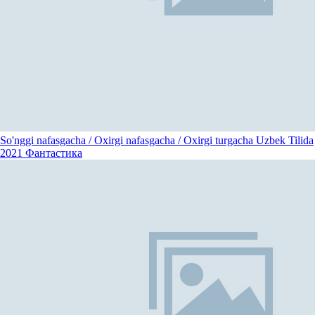
So'nggi nafasgacha / Oxirgi nafasgacha / Oxirgi turgacha Uzbek Tilida
2021
Фантастика