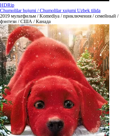
HDRip
Chumolilar hujumi / Chumolilar xujumi Uzbek tilida
2019
мультфильм / Komediya / приключения / семейный /
фэнтези / США / Канада