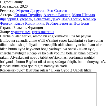
Bigfoot Family
Год выхода:
2020
Режиссер:
Жереми Дегрусон
,
Бен Стассен
Актеры:
Килиан Труийяр
,
Алексис Виктор
,
Мари Шевало
,
Фредерик Сутерель
,
Себастьян Дежу
,
Пьер Тессье
,
Ксавьер
Фаньон
,
Клара Куиличини
,
Барбара Беретта
,
Пол Борн
Страна:
Бельгия, Франция
Жанр:
мультфильм
,
приключения
Barcha oilalar har xil, ammo bu eng xilma-xil. Ota bir paytlar
Bigfootga aylandi, uning o'g'li o'zining super kuchlarini va hayvonlar
tilini tushunish qobiliyatini meros qilib oldi, shuning uchun ham ular
bilan butun uyda hayvonot bog'i yashaydi va onasi - ulkan ayiq,
charchamaydigan sincap va ko'plab yoqimli bolalari bilan bezovta
rakun. Alyaskadagi noyob tabiat qo'riqxonasi yordamga muhtoj
bo'lganda, butun Bigfoot oilasi uzoq safarga chiqib, butun dunyoga o'z
jamoasi nimalarga qodirligini namoyish etadi ...
Комментируют
Bigfutlar oilasi / Ulkan Oyoq 2 Uzbek tilida: