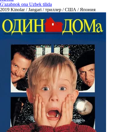
G'azabnok ona Uzbek tilida
2019
Kinolar / Jangari / триллер / США / Япония