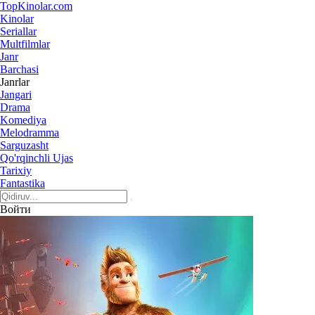
Top
Kinolar
.com
Kinolar
Seriallar
Multfilmlar
Janr
Barchasi
Janrlar
Jangari
Drama
Komediya
Melodramma
Sarguzasht
Qo'rqinchli Ujas
Tarixiy
Fantastika
Войти