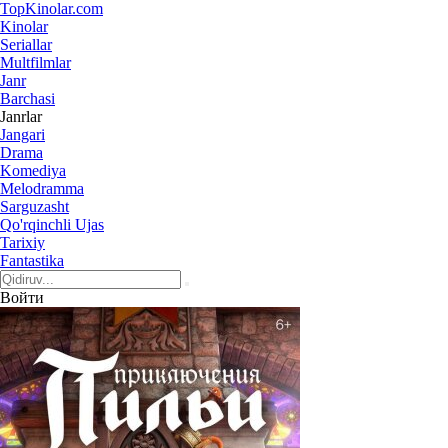
Top
Kinolar
.com
Kinolar
Seriallar
Multfilmlar
Janr
Barchasi
Janrlar
Jangari
Drama
Komediya
Melodramma
Sarguzasht
Qo'rqinchli Ujas
Tarixiy
Fantastika
Войти