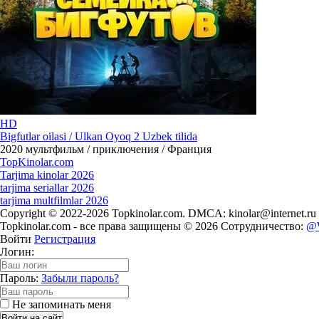
HD
Bigfutlar oilasi / Ulkan Oyoq 2 Uzbek tilida
2020
мультфильм / приключения / Франция
Top
Kinolar
.com
Tarjima kinolar 2026
tarjima seriallar 2026
tarjima multfilmlar 2026
Copyright © 2022-2026 Topkinolar.com. DMCA:
kinolar@internet.ru
Topkinolar.com - все права защищены © 2026 Сотрудничество:
@
Войти
Регистрация
Логин:
Пароль:
Забыли пароль?
Не запоминать меня
Войти на сайт