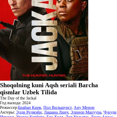
Shoqolning kuni Aqsh seriali Barcha
qismlar Uzbek Tilida
The Day of the Jackal
Год выхода:
2024
Режиссер:
Брайан Кирк
,
Пол Вильшурст
,
Ану Менон
Актеры:
Эдди Редмэйн
,
Лашана Линч
,
Элинор Мацуура
,
Чукуди
Ивуджи
,
Урсула Корберо
,
Бен Холл
,
Лия Уильямс
,
Джон Ариас
,