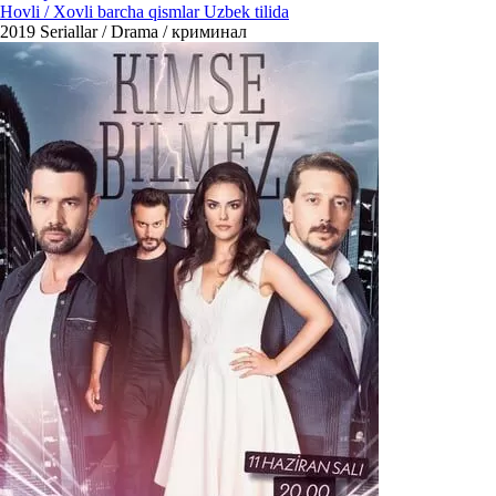
Hovli / Xovli barcha qismlar Uzbek tilida
2019
Seriallar / Drama / криминал