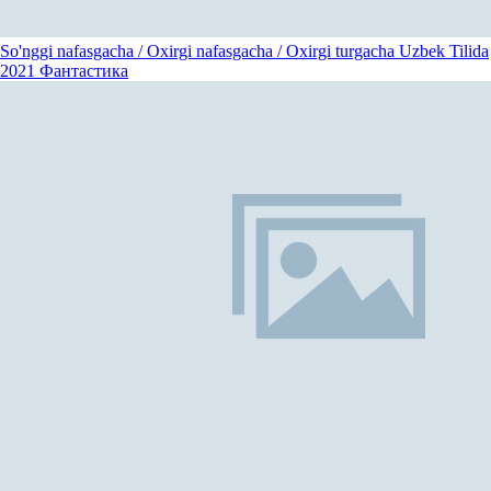
So'nggi nafasgacha / Oxirgi nafasgacha / Oxirgi turgacha Uzbek Tilida
2021
Фантастика