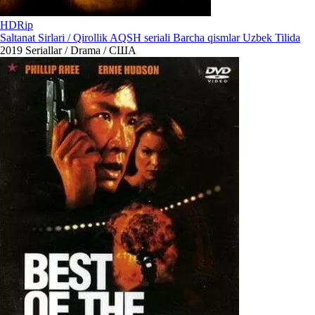
HDRip
Saltanat Sirlari / Qirollik AQSH seriali Barcha qismlar Uzbek Tilida
2019
Seriallar / Drama / США