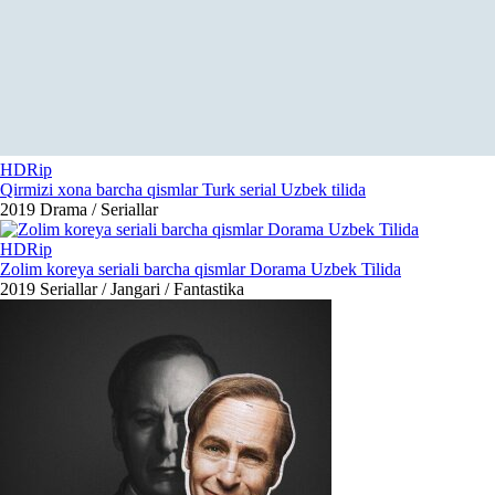
HDRip
Qirmizi xona barcha qismlar Turk serial Uzbek tilida
2019
Drama / Seriallar
HDRip
Zolim koreya seriali barcha qismlar Dorama Uzbek Tilida
2019
Seriallar / Jangari / Fantastika