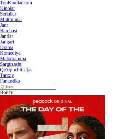
Top
Kinolar
.com
Kinolar
Seriallar
Multfilmlar
Janr
Barchasi
Janrlar
Jangari
Drama
Komediya
Melodramma
Sarguzasht
Qo'rqinchli Ujas
Tarixiy
Fantastika
Войти