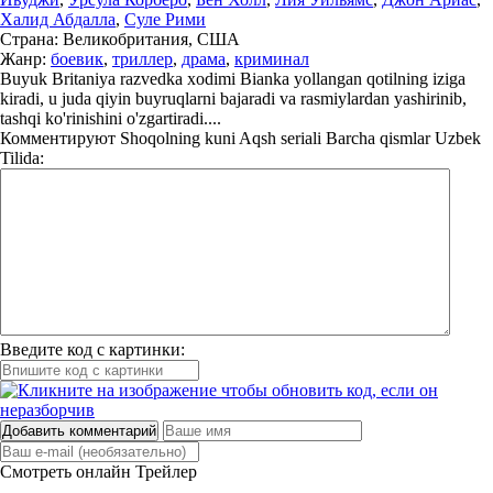
Халид Абдалла
,
Суле Рими
Страна:
Великобритания, США
Жанр:
боевик
,
триллер
,
драма
,
криминал
Buyuk Britaniya razvedka xodimi Bianka yollangan qotilning iziga
kiradi, u juda qiyin buyruqlarni bajaradi va rasmiylardan yashirinib,
tashqi ko'rinishini o'zgartiradi....
Комментируют
Shoqolning kuni Aqsh seriali Barcha qismlar Uzbek
Tilida:
Введите код с картинки:
Добавить комментарий
Смотреть онлайн
Трейлер