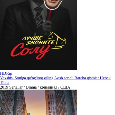
HDRip
Yaxshisi Soulga qo'ng'iroq qiling Aqsh seriali Barcha qismlar Uzbek
Tilida
2019
Seriallar / Drama / криминал / США