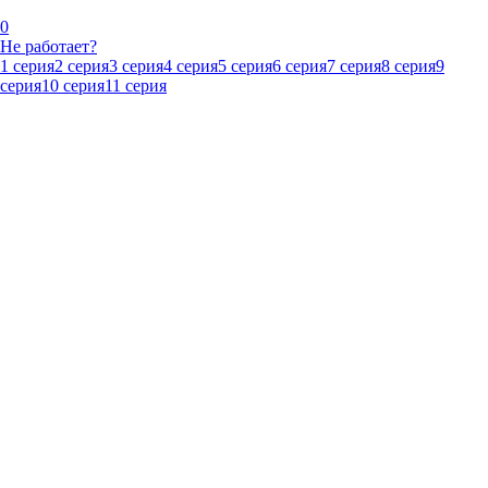
0
Не работает?
1 серия
2 серия
3 серия
4 серия
5 серия
6 серия
7 серия
8 серия
9
серия
10 серия
11 серия