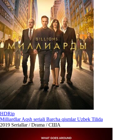
HDRip
Milliardlar Aqsh seriali Barcha qismlar Uzbek Tilida
2019
Seriallar / Drama / США