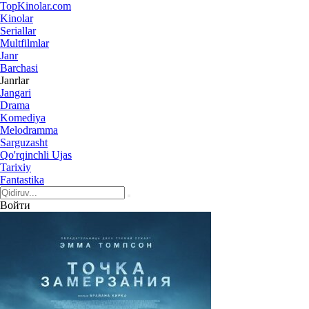
Top
Kinolar
.com
Kinolar
Seriallar
Multfilmlar
Janr
Barchasi
Janrlar
Jangari
Drama
Komediya
Melodramma
Sarguzasht
Qo'rqinchli Ujas
Tarixiy
Fantastika
Войти