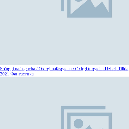
So'nggi nafasgacha / Oxirgi nafasgacha / Oxirgi turgacha Uzbek Tilida
2021
Фантастика