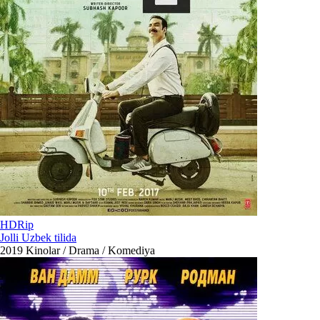
HDRip
Jolli Uzbek tilida
2019
Kinolar / Drama / Komediya