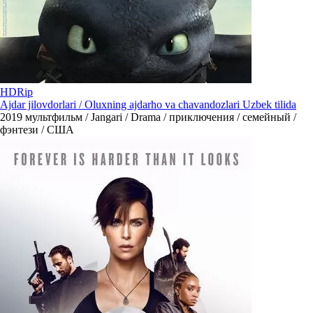
HDRip
Ajdar jilovdorlari / Oluxning ajdarho va chavandozlari Uzbek tilida
2019
мультфильм / Jangari / Drama / приключения / семейный /
фэнтези / США