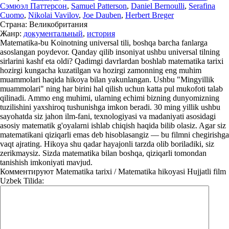
Сэмюэл Паттерсон
,
Samuel Patterson
,
Daniel Bernoulli
,
Serafina
Cuomo
,
Nikolai Vavilov
,
Joe Dauben
,
Herbert Breger
Страна:
Великобритания
Жанр:
документальный
,
история
Matematika-bu Koinotning universal tili, boshqa barcha fanlarga
asoslangan poydevor. Qanday qilib insoniyat ushbu universal tilning
sirlarini kashf eta oldi? Qadimgi davrlardan boshlab matematika tarixi
hozirgi kungacha kuzatilgan va hozirgi zamonning eng muhim
muammolari haqida hikoya bilan yakunlangan. Ushbu "Mingyillik
muammolari" ning har birini hal qilish uchun katta pul mukofoti talab
qilinadi. Ammo eng muhimi, ularning echimi bizning dunyomizning
tuzilishini yaxshiroq tushunishga imkon beradi. 30 ming yillik ushbu
sayohatda siz jahon ilm-fani, texnologiyasi va madaniyati asosidagi
asosiy matematik g'oyalarni ishlab chiqish haqida bilib olasiz. Agar siz
matematikani qiziqarli emas deb hisoblasangiz — bu filmni chegirishga
vaqt ajrating. Hikoya shu qadar hayajonli tarzda olib boriladiki, siz
zerikmaysiz. Sizda matematika bilan boshqa, qiziqarli tomondan
tanishish imkoniyati mavjud.
Комментируют
Matematika tarixi / Matematika hikoyasi Hujjatli film
Uzbek Tilida: