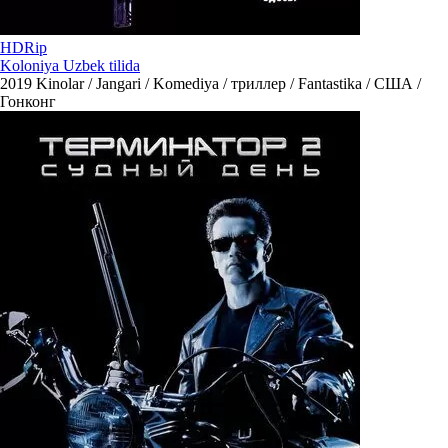
HDRip
Koloniya Uzbek tilida
2019
Kinolar / Jangari / Komediya / триллер / Fantastika / США /
Гонконг