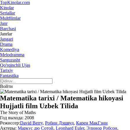
Top
Kinolar
.com
Kinolar
Seriallar
Multfilmlar
Janr
Barchasi
Janrlar
Jangari
Drama
Komediya
Melodramma
Sarguzasht
Qo'rqinchli Ujas
Tarixiy
Fantastika
Войти
Matematika tarixi / Matematika hikoyasi
Hujjatli film Uzbek Tilida
The Story of Maths
Год выхода:
2008
Режиссер:
David Berry
,
Робин Дэшвуд
,
Карен МакГэнн
Актеры:
Маркус дю Сотой
,
Leonhard Euler
,
Элинор Робсон
,