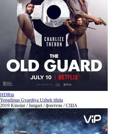
HDRip
Yengilmas Gvardiya Uzbek tilida
2019
Kinolar / Jangari / фэнтези / США