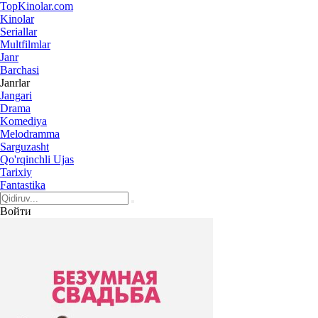
Top
Kinolar
.com
Kinolar
Seriallar
Multfilmlar
Janr
Barchasi
Janrlar
Jangari
Drama
Komediya
Melodramma
Sarguzasht
Qo'rqinchli Ujas
Tarixiy
Fantastika
Войти