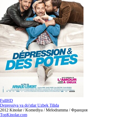
FullHD
Depressiya va do'stlar Uzbek Tilida
2012
Kinolar / Komediya / Melodramma / Франция
Top
Kinolar
.com