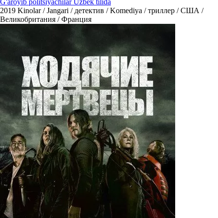
G'aroyib politsiyachilar Uzbek tilida
2019
Kinolar / Jangari / детектив / Komediya / триллер / США /
Великобритания / Франция