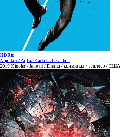
HDRip
Najotkor / Aqlsiz Karta Uzbek tilida
2019
Kinolar / Jangari / Drama / криминал / триллер / США