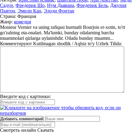
Садун
,
Фредерик Шо
,
Нум Дьявара
,
Фредерик Бель
,
Джулия
Пьятон
,
Эмили Кан
,
Элоди Фонтан
Страна:
Франция
Жанр:
комедия
Monieur Vernier va uning rafiqasi hurmatli Bourjois er-xotin, to'rt
go'zalning ota-onalari. Ma'lumki, bunday oilalarning barcha
muammolari qizlarga uylanishdir. Oilada bunday muamm...
Комментируют
Kutilmagan shodlik / Aqlsiz to'y Uzbek Tilida:
Введите код с картинки:
Добавить комментарий
Смотреть онлайн
Скачать