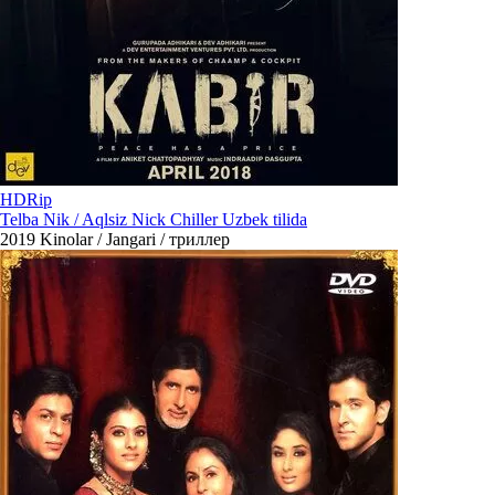
HDRip
Telba Nik / Aqlsiz Nick Chiller Uzbek tilida
2019
Kinolar / Jangari / триллер