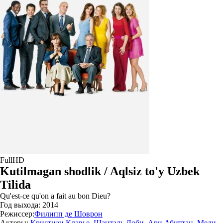
FullHD
Kutilmagan shodlik / Aqlsiz to'y Uzbek
Tilida
Qu'est-ce qu'on a fait au bon Dieu?
Год выхода:
2014
Режиссер:
Филипп де Шоврон
Актеры:
Кристиан Клавье
,
Шанталь Лоби
,
Ари Абиттан
,
Меди