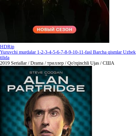
HDRip
Yuruvchi murdalar 1-2-3-4-5-6-7-8-9-10-11-fasl Barcha qismlar Uzbek
tilida
2019
Seriallar / Drama / триллер / Qo'rqinchli Ujas / США