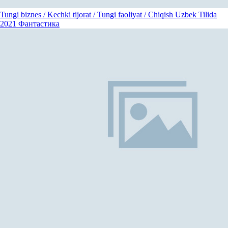
Tungi biznes / Kechki tijorat / Tungi faoliyat / Chiqish Uzbek Tilida
2021
Фантастика