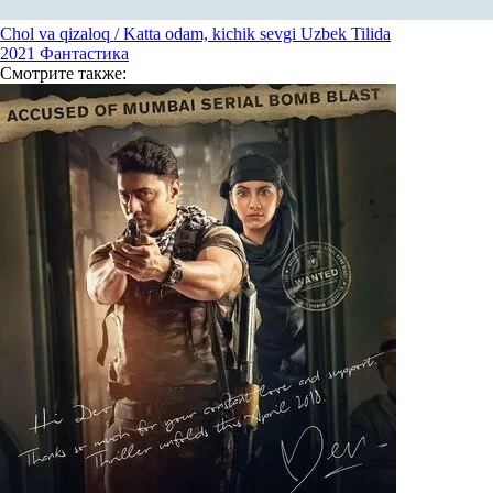
Chol va qizaloq / Katta odam, kichik sevgi Uzbek Tilida
2021
Фантастика
Смотрите
также: