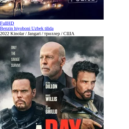
FullHD
Benzin hiyoboni Uzbek tilida
2022
Kinolar / Jangari / триллер / США