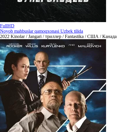
FullHD
Noyob mahbuslar qamoqxonasi Uzbek tilida
2022
Kinolar / Jangari / триллер / Fantastika / США / Канада