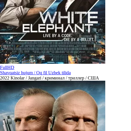
FullHD
Shavqatsiz hujum / Oq fil Uzbek tilida
2022
Kinolar / Jangari / криминал / триллер / США