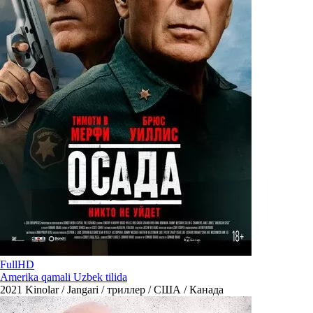
FullHD
Amerika qamali Uzbek tilida
2021
Kinolar / Jangari / триллер / США / Канада