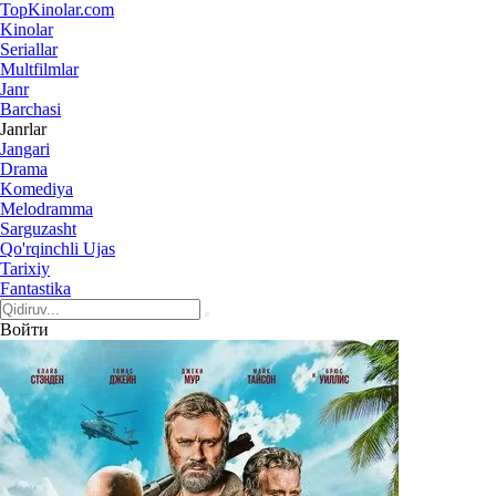
Top
Kinolar
.com
Kinolar
Seriallar
Multfilmlar
Janr
Barchasi
Janrlar
Jangari
Drama
Komediya
Melodramma
Sarguzasht
Qo'rqinchli Ujas
Tarixiy
Fantastika
Войти