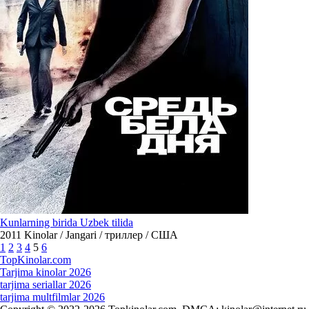
Kunlarning birida Uzbek tilida
2011
Kinolar / Jangari / триллер / США
1
2
3
4
5
6
Top
Kinolar
.com
Tarjima kinolar 2026
tarjima seriallar 2026
tarjima multfilmlar 2026