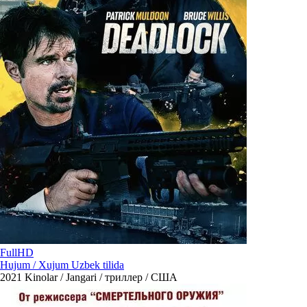
FullHD
Hujum / Xujum Uzbek tilida
2021
Kinolar / Jangari / триллер / США