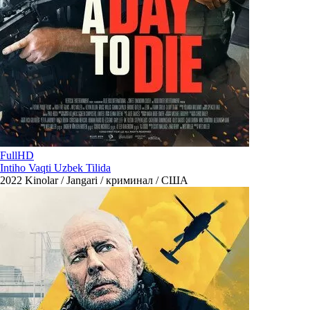
FullHD
Intiho Vaqti Uzbek Tilida
2022
Kinolar / Jangari / криминал / США