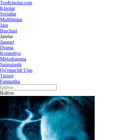
Top
Kinolar
.com
Kinolar
Seriallar
Multfilmlar
Janr
Barchasi
Janrlar
Jangari
Drama
Komediya
Melodramma
Sarguzasht
Qo'rqinchli Ujas
Tarixiy
Fantastika
Войти