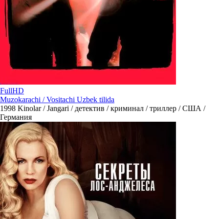
FullHD
Muzokarachi / Vositachi Uzbek tilida
1998
Kinolar / Jangari / детектив / криминал / триллер / США /
Германия