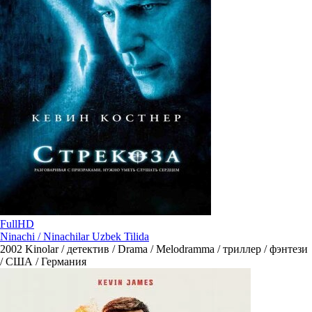
FullHD
Ninachi / Ninachilar Uzbek Tilida
2002
Kinolar / детектив / Drama / Melodramma / триллер / фэнтези
/ США / Германия