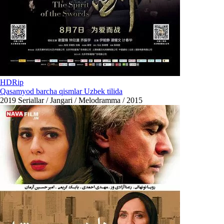
HDRip
Qasamyod barcha qismlar Uzbek tilida
2019
Seriallar / Jangari / Melodramma / 2015