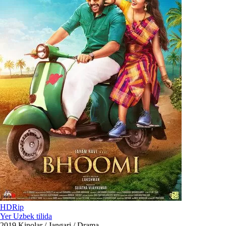
HDRip
Yer Uzbek tilida
2019
Kinolar / Jangari / Drama