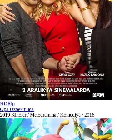
HDRip
Opa Uzbek tilida
2019
Kinolar / Melodramma / Komediya / 2016