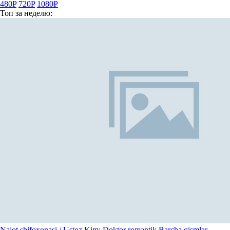
480P
720P
1080P
Топ
за неделю:
Najot shifoxonasi / Ustoz Kim: Doktor romantik Barcha qismlar