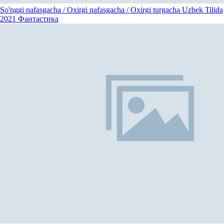
So'nggi nafasgacha / Oxirgi nafasgacha / Oxirgi turgacha Uzbek Tilida
2021
Фантастика