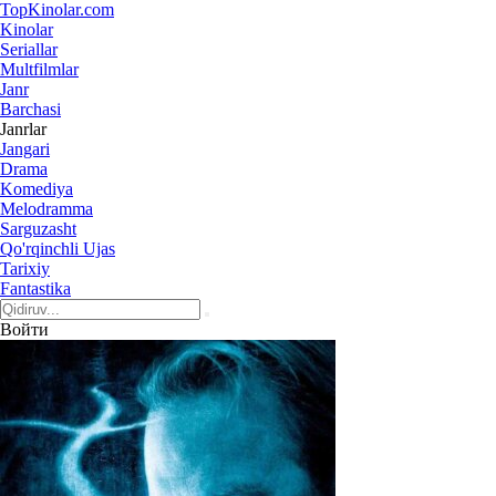
Top
Kinolar
.com
Kinolar
Seriallar
Multfilmlar
Janr
Barchasi
Janrlar
Jangari
Drama
Komediya
Melodramma
Sarguzasht
Qo'rqinchli Ujas
Tarixiy
Fantastika
Войти