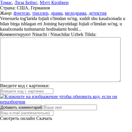
Томас
,
Лиза Бейнс
,
Мэтт Крэйвен
Страна:
США, Германия
Жанр:
фэнтези
,
триллер
,
драма
,
мелодрама
,
детектив
Venesuela tog'larida fojiali o'limdan so'ng, xuddi shu kasalxonada u
bilan birga ishlagan eri Joining hayotidagi fojiali o'limdan so'ng, u
kasalxonada tushunarsiz hodisalarni boshl...
Комментируют
Ninachi / Ninachilar Uzbek Tilida:
Введите код с картинки:
Добавить комментарий
Смотреть онлайн
Скачать