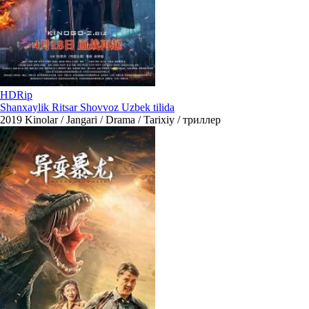
HDRip
Shanxaylik Ritsar Shovvoz Uzbek tilida
2019
Kinolar / Jangari / Drama / Tarixiy / триллер