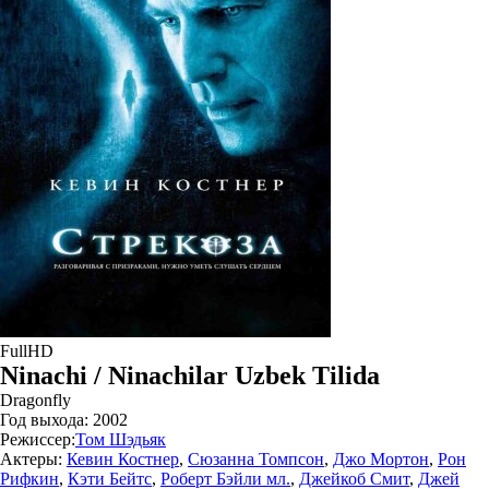
FullHD
Ninachi / Ninachilar Uzbek Tilida
Dragonfly
Год выхода:
2002
Режиссер:
Том Шэдьяк
Актеры:
Кевин Костнер
,
Сюзанна Томпсон
,
Джо Мортон
,
Рон
Рифкин
,
Кэти Бейтс
,
Роберт Бэйли мл.
,
Джейкоб Смит
,
Джей