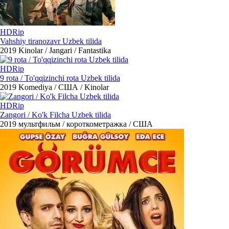
HDRip
Vahshiy tiranozavr Uzbek tilida
2019
Kinolar / Jangari / Fantastika
HDRip
9 rota / To'qqizinchi rota Uzbek tilida
2019
Komediya / США / Kinolar
HDRip
Zangori / Ko'k Filcha Uzbek tilida
2019
мультфильм / короткометражка / США