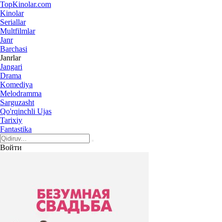
Top
Kinolar
.com
Kinolar
Seriallar
Multfilmlar
Janr
Barchasi
Janrlar
Jangari
Drama
Komediya
Melodramma
Sarguzasht
Qo'rqinchli Ujas
Tarixiy
Fantastika
Войти