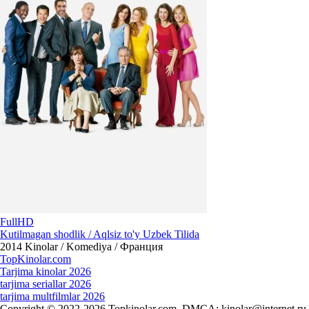
FullHD
Kutilmagan shodlik / Aqlsiz to'y Uzbek Tilida
2014
Kinolar / Komediya / Франция
Top
Kinolar
.com
Tarjima kinolar 2026
tarjima seriallar 2026
tarjima multfilmlar 2026
Copyright © 2022-2026 Topkinolar.com. DMCA:
kinolar@internet.ru