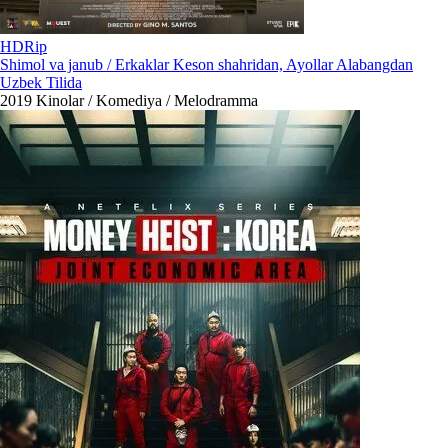
HDRip
Shimol va janub / Erkaklar Keson shahridan, Ayollar Alabangdan
Uzbek Tilida
2019
Kinolar / Komediya / Melodramma