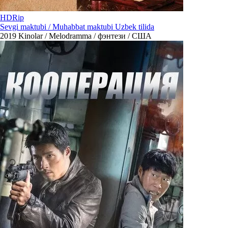
HDRip
Sevgi maktubi / Muhabbat maktubi Uzbek tilida
2019
Kinolar / Melodramma / фэнтези / США