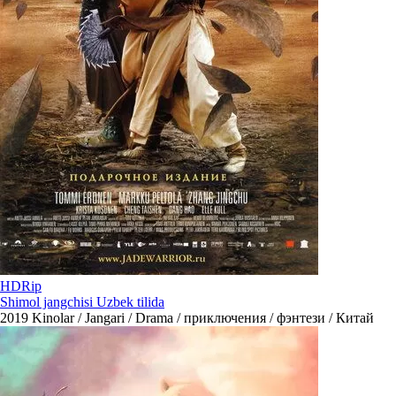
HDRip
Shimol jangchisi Uzbek tilida
2019
Kinolar / Jangari / Drama / приключения / фэнтези / Китай