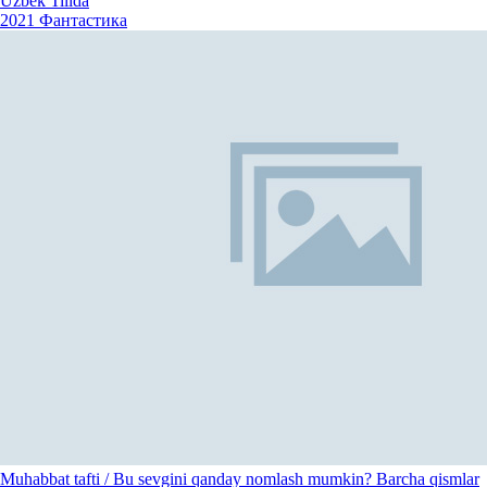
Uzbek Tilida
2021
Фантастика
Muhabbat tafti / Bu sevgini qanday nomlash mumkin? Barcha qismlar