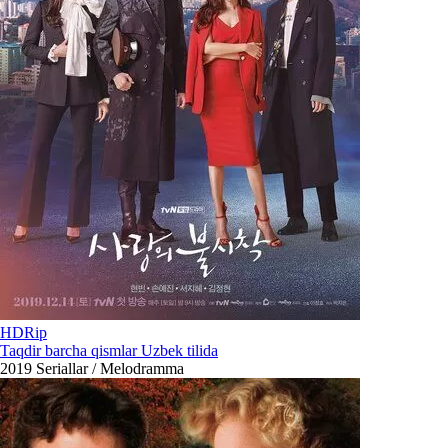
HDRip
Taqdir barcha qismlar Uzbek tilida
2019
Seriallar / Melodramma