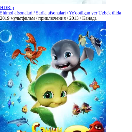
HDRip
Shimol afsonalari / Sarila afsonalari / Yo'qotilgan yer Uzbek tilida
2019
мультфильм / приключения / 2013 / Канада