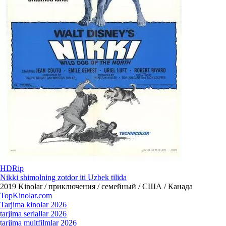
HDRip
Nikki shimolning zotdor iti Uzbek tilida
2019
Kinolar / приключения / семейный / США / Канада
Top
Kinolar
.com
Tarjima kinolar 2026
tarjima seriallar 2026
tarjima multfilmlar 2026