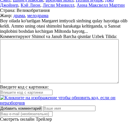
Джойнер
,
Кэй Лион
,
Лесли Мэнвилл
,
Анна Максвелл Мартин
Страна:
Великобритания
Жанр:
драма
,
мелодрама
Boy oilada ko'tarilgan Margaret imtiyozli sinfning qulay hayotiga olib
keldi. Ammo uning otasi shimolni harakatga keltirganda, u Sanoat
inqilobini boshdan kechirgan Miltonda hayotg...
Комментируют
Shimol va Janub Barcha qismlar Uzbek Tilida:
Введите код с картинки:
Добавить комментарий
Смотреть онлайн
Трейлер