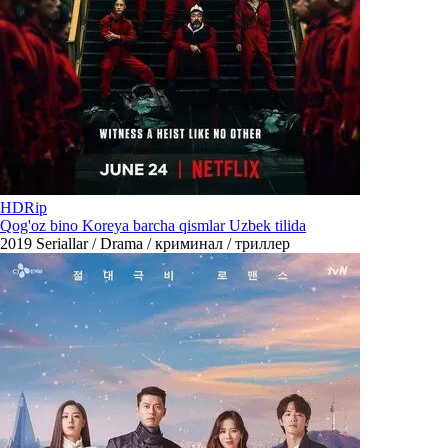
HDRip
Qog'oz bino Koreya barcha qismlar Uzbek tilida
2019
Seriallar / Drama / криминал / триллер