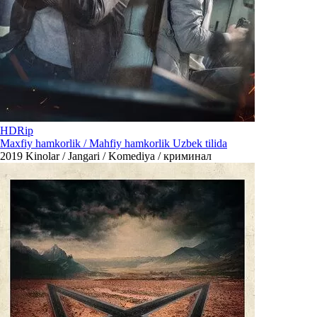
HDRip
Maxfiy hamkorlik / Mahfiy hamkorlik Uzbek tilida
2019
Kinolar / Jangari / Komediya / криминал