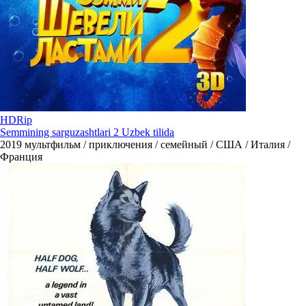
HDRip
Semmining sarguzashtlari 2 Uzbek tilida
2019
мультфильм / приключения / семейный / США / Италия /
Франция