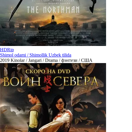
HDRip
Shimol odami / Shimollik Uzbek tilida
2019
Kinolar / Jangari / Drama / фэнтези / США