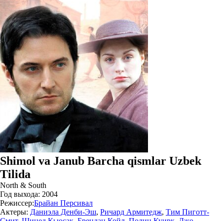
Shimol va Janub Barcha qismlar Uzbek
Tilida
North & South
Год выхода:
2004
Режиссер:
Брайан Персивал
Актеры:
Даниэла Денби-Эш
,
Ричард Армитедж
,
Тим Пиготт-
Смит
,
Шинед Кьюсак
,
Брендан Койл
,
Полин Куирк
,
Джо