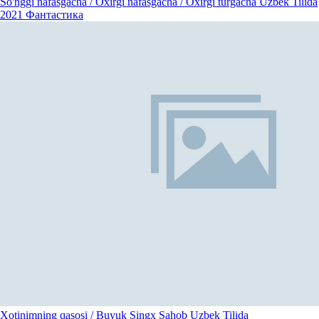
So'nggi nafasgacha / Oxirgi nafasgacha / Oxirgi turgacha Uzbek Tilida
2021
Фантастика
Xotinimning qasosi / Buyuk Singx Sahob Uzbek Tilida