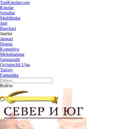
Top
Kinolar
.com
Kinolar
Seriallar
Multfilmlar
Janr
Barchasi
Janrlar
Jangari
Drama
Komediya
Melodramma
Sarguzasht
Qo'rqinchli Ujas
Tarixiy
Fantastika
Войти