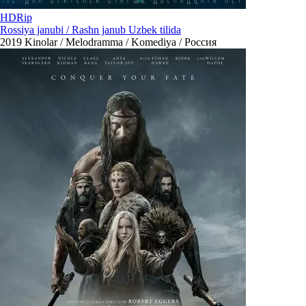
HDRip
Rossiya janubi / Rashn janub Uzbek tilida
2019
Kinolar / Melodramma / Komediya / Россия