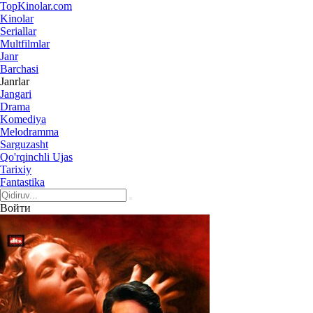
Top
Kinolar
.com
Kinolar
Seriallar
Multfilmlar
Janr
Barchasi
Janrlar
Jangari
Drama
Komediya
Melodramma
Sarguzasht
Qo'rqinchli Ujas
Tarixiy
Fantastika
Войти