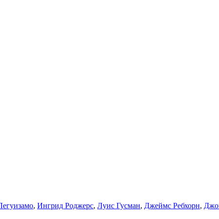
Легуизамо
,
Ингрид Роджерс
,
Луис Гусман
,
Джеймс Ребхорн
,
Джо