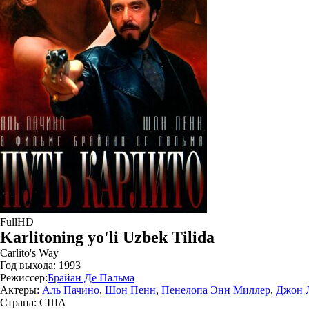
FullHD
Karlitoning yo'li Uzbek Tilida
Carlito's Way
Год выхода:
1993
Режиссер:
Брайан Де Пальма
Актеры:
Аль Пачино
,
Шон Пенн
,
Пенелопа Энн Миллер
,
Джон 
Страна:
США