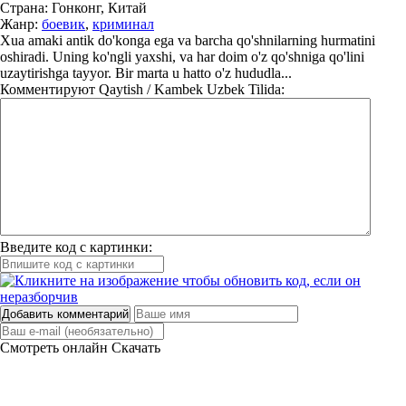
Страна:
Гонконг, Китай
Жанр:
боевик
,
криминал
Xua amaki antik do'konga ega va barcha qo'shnilarning hurmatini
oshiradi. Uning ko'ngli yaxshi, va har doim o'z qo'shniga qo'lini
uzaytirishga tayyor. Bir marta u hatto o'z hududla...
Комментируют
Qaytish / Kambek Uzbek Tilida:
Введите код с картинки:
Добавить комментарий
Смотреть онлайн
Скачать