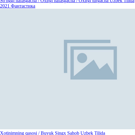
So'nggi nafasgacha / Oxirgi nafasgacha / Oxirgi turgacha Uzbek Tilida
2021
Фантастика
Xotinimning qasosi / Buyuk Singx Sahob Uzbek Tilida