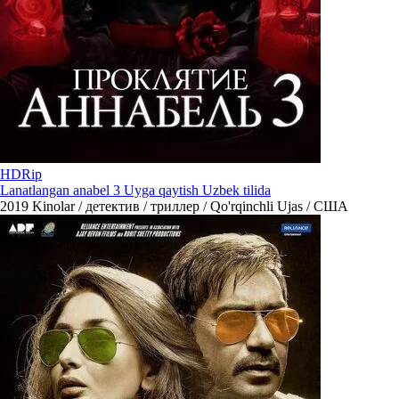
HDRip
Lanatlangan anabel 3 Uyga qaytish Uzbek tilida
2019
Kinolar / детектив / триллер / Qo'rqinchli Ujas / США