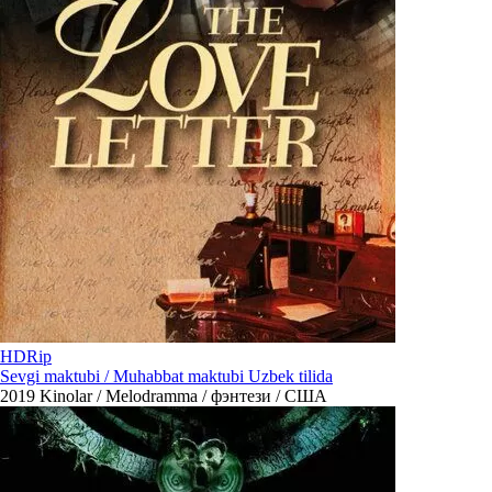
HDRip
Sevgi maktubi / Muhabbat maktubi Uzbek tilida
2019
Kinolar / Melodramma / фэнтези / США