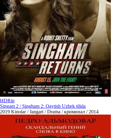
HDRip
Singam 2 / Singham 2: Qaytish Uzbek tilida
2019
Kinolar / Jangari / Drama / криминал / 2014