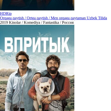
HDRip
Orqaga qaytish / Ortga qaytish / Men orqaga qaytaman Uzbek Tilida
2019
Kinolar / Komediya / Fantastika / Россия