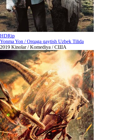
HDRip
Yonma Yon / Orqaga qaytish Uzbek Tilida
2019
Kinolar / Komediya / США