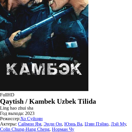
FullHD
Qaytish / Kambek Uzbek Tilida
Ling hao zhui sha
Год выхода:
2023
Режиссер:
Хо Суйцян
Актеры:
Саймон Ям
,
Энди Он
,
Юэнь Ва
,
Цзян Пэйяо
,
Лэй Му
,
Colin Chung-Hang Cheng
,
Норман Чу