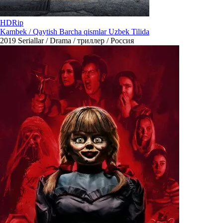
HDRip
Kambek / Qaytish Barcha qismlar Uzbek Tilida
2019
Seriallar / Drama / триллер / Россия