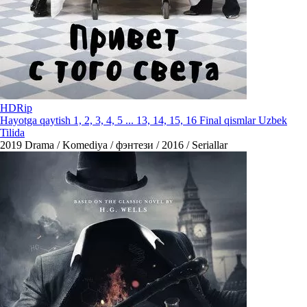
HDRip
Hayotga qaytish 1, 2, 3, 4, 5 ... 13, 14, 15, 16 Final qismlar Uzbek
Tilida
2019
Drama / Komediya / фэнтези / 2016 / Seriallar