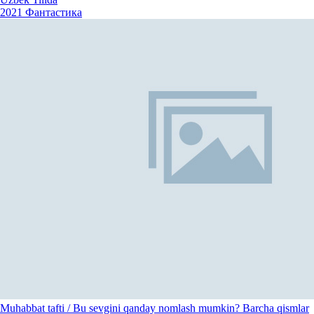
2021
Фантастика
Muhabbat tafti / Bu sevgini qanday nomlash mumkin? Barcha qismlar