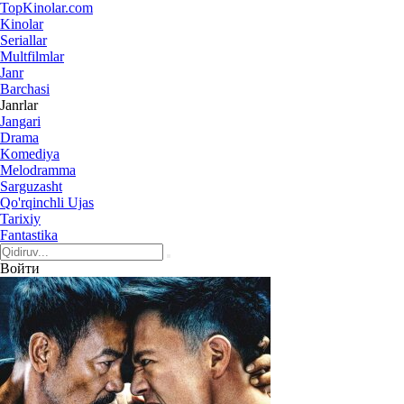
Top
Kinolar
.com
Kinolar
Seriallar
Multfilmlar
Janr
Barchasi
Janrlar
Jangari
Drama
Komediya
Melodramma
Sarguzasht
Qo'rqinchli Ujas
Tarixiy
Fantastika
Войти