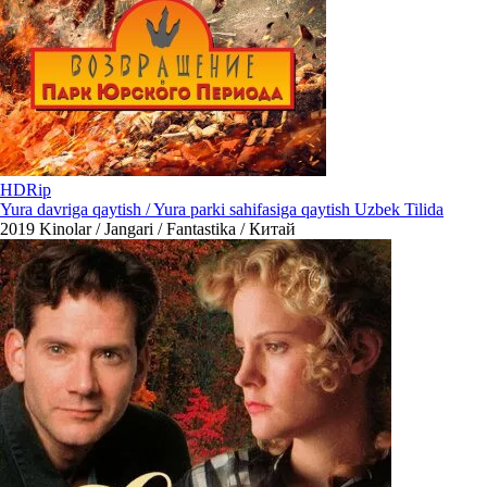
HDRip
Yura davriga qaytish / Yura parki sahifasiga qaytish Uzbek Tilida
2019
Kinolar / Jangari / Fantastika / Китай