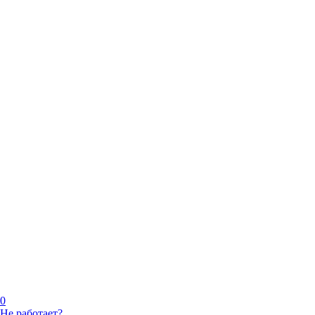
0
Не работает?