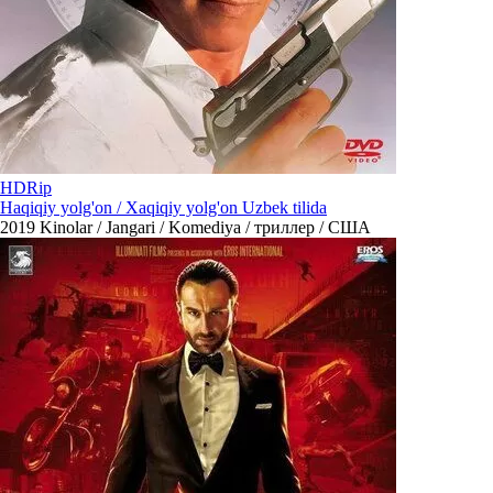
HDRip
Haqiqiy yolg'on / Xaqiqiy yolg'on Uzbek tilida
2019
Kinolar / Jangari / Komediya / триллер / США