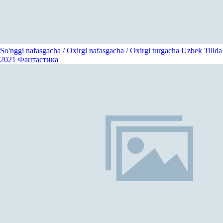
So'nggi nafasgacha / Oxirgi nafasgacha / Oxirgi turgacha Uzbek Tilida
2021
Фантастика