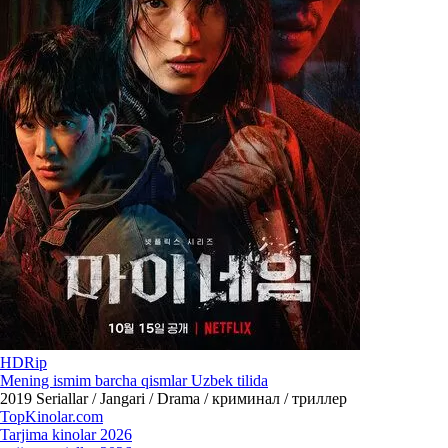
HDRip
Mening ismim barcha qismlar Uzbek tilida
2019
Seriallar / Jangari / Drama / криминал / триллер
Top
Kinolar
.com
Tarjima kinolar 2026