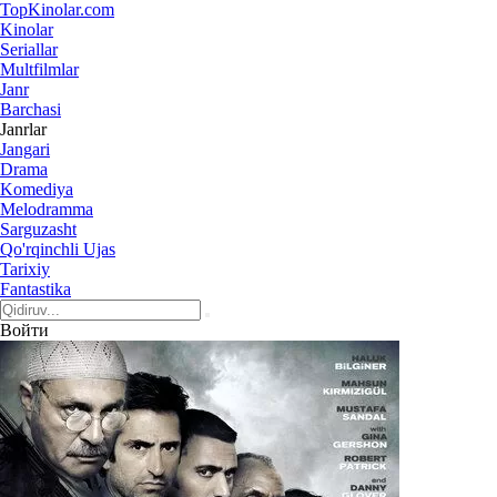
Top
Kinolar
.com
Kinolar
Seriallar
Multfilmlar
Janr
Barchasi
Janrlar
Jangari
Drama
Komediya
Melodramma
Sarguzasht
Qo'rqinchli Ujas
Tarixiy
Fantastika
Войти