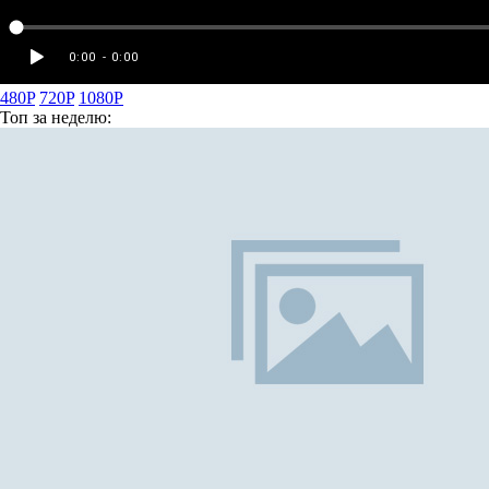
480P
720P
1080P
Топ
за неделю: