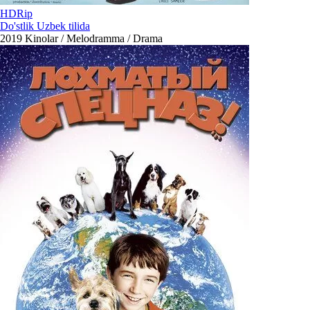
HDRip
Do'stlik Uzbek tilida
2019
Kinolar / Melodramma / Drama