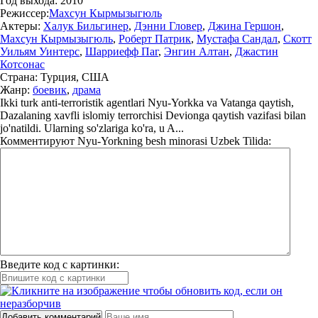
Год выхода:
2010
Режиссер:
Махсун Кырмызыгюль
Актеры:
Халук Бильгинер
,
Дэнни Гловер
,
Джина Гершон
,
Махсун Кырмызыгюль
,
Роберт Патрик
,
Мустафа Сандал
,
Скотт
Уильям Уинтерс
,
Шарриефф Паг
,
Энгин Алтан
,
Джастин
Котсонас
Страна:
Турция, США
Жанр:
боевик
,
драма
Ikki turk anti-terroristik agentlari Nyu-Yorkka va Vatanga qaytish,
Dazalaning xavfli islomiy terrorchisi Devionga qaytish vazifasi bilan
jo'natildi. Ularning so'zlariga ko'ra, u A...
Комментируют
Nyu-Yorkning besh minorasi Uzbek Tilida:
Введите код с картинки:
Добавить комментарий