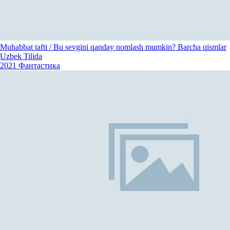
Muhabbat tafti / Bu sevgini qanday nomlash mumkin? Barcha qismlar
Uzbek Tilida
2021
Фантастика