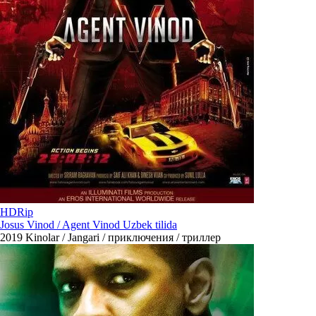
HDRip
Josus Vinod / Agent Vinod Uzbek tilida
2019
Kinolar / Jangari / приключения / триллер