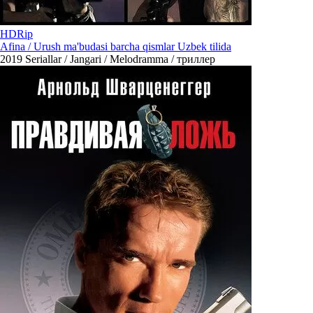
HDRip
Afina / Urush ma'budasi barcha qismlar Uzbek tilida
2019
Seriallar / Jangari / Melodramma / триллер