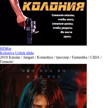
HDRip
Koloniya Uzbek tilida
2019
Kinolar / Jangari / Komediya / триллер / Fantastika / США /
Гонконг