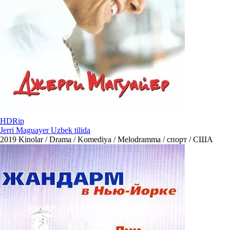
HDRip
Jerri Maguayer Uzbek tilida
2019
Kinolar / Drama / Komediya / Melodramma / спорт / США