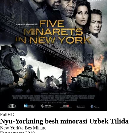
FullHD
Nyu-Yorkning besh minorasi Uzbek Tilida
New York'ta Bes Minare