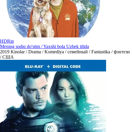
HDRip
Mening sodiq do'stim / Yaxshi bola Uzbek tilida
2019
Kinolar / Drama / Komediya / семейный / Fantastika / фэнтези
/ США