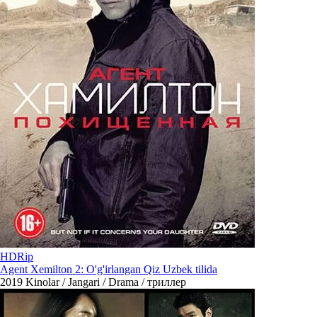
HDRip
Agent Xemilton 2: O'g'irlangan Qiz Uzbek tilida
2019
Kinolar / Jangari / Drama / триллер