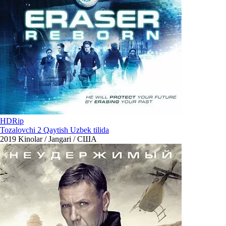
HDRip
Tozalovchi 2 Qaytish Uzbek tilida
2019
Kinolar / Jangari / США