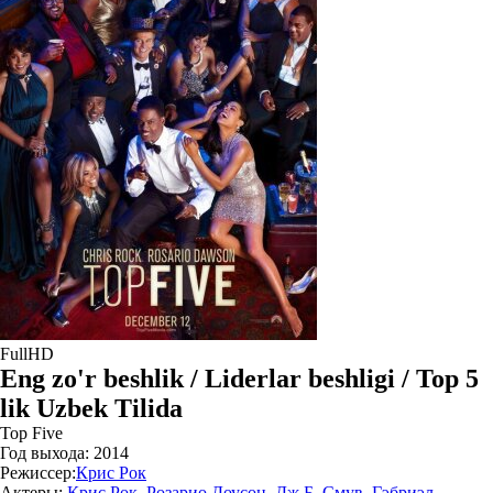
FullHD
Eng zo'r beshlik / Liderlar beshligi / Top 5
lik Uzbek Tilida
Top Five
Год выхода:
2014
Режиссер:
Крис Рок
Актеры:
Крис Рок
,
Розарио Доусон
,
Дж.Б. Смув
,
Гэбриэл