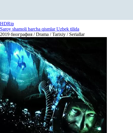
HDRip
Saroy shamoli barcha qismlar Uzbek tilida
2019
биография / Drama / Tarixiy / Seriallar