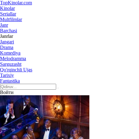
Top
Kinolar
.com
Kinolar
Seriallar
Multfilmlar
Janr
Barchasi
Janrlar
Jangari
Drama
Komediya
Melodramma
Sarguzasht
Qo'rqinchli Ujas
Tarixiy
Fantastika
Войти