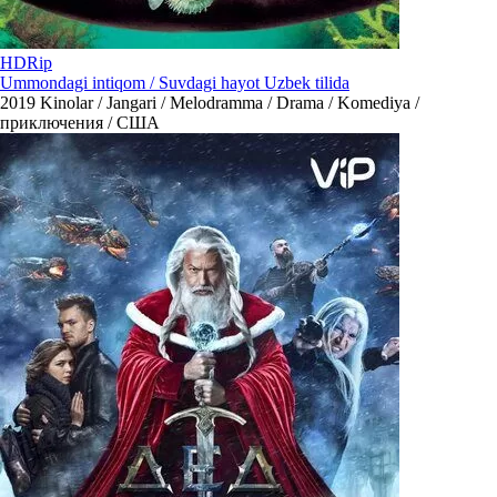
HDRip
Ummondagi intiqom / Suvdagi hayot Uzbek tilida
2019
Kinolar / Jangari / Melodramma / Drama / Komediya /
приключения / США