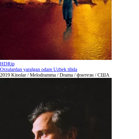
HDRip
Orzulardan yaralgan odam Uzbek tilida
2019
Kinolar / Melodramma / Drama / фэнтези / США