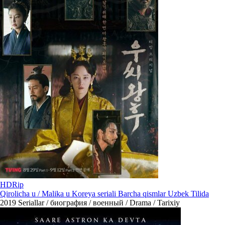
HDRip
Qirolicha u / Malika u Koreya seriali Barcha qismlar Uzbek Tilida
2019
Seriallar / биография / военный / Drama / Tarixiy