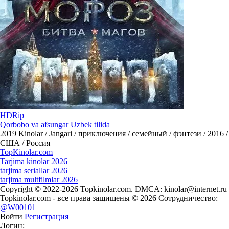
HDRip
Qorbobo va afsungar Uzbek tilida
2019
Kinolar / Jangari / приключения / семейный / фэнтези / 2016 /
США / Россия
Top
Kinolar
.com
Tarjima kinolar 2026
tarjima seriallar 2026
tarjima multfilmlar 2026
Copyright © 2022-2026 Topkinolar.com. DMCA:
kinolar@internet.ru
Topkinolar.com - все права защищены © 2026 Сотрудничество:
@W00101
Войти
Регистрация
Логин: