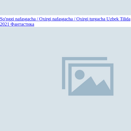
So'nggi nafasgacha / Oxirgi nafasgacha / Oxirgi turgacha Uzbek Tilida
2021
Фантастика