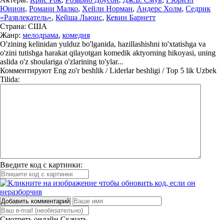
Юнион
,
Романи Малко
,
Хейли Норман
,
Андерс Холм
,
Седрик
«Развлекатель»
,
Кейша Льюис
,
Кевин Барнетт
Страна:
США
Жанр:
мелодрама
,
комедия
O'zining kelinidan yulduz bo'lganida, hazillashishni to'xtatishga va
o'zini tutishga harakat qilayotgan komedik aktyorning hikoyasi, uning
aslida o'z shoulariga o'zlarining to'ylar...
Комментируют
Eng zo'r beshlik / Liderlar beshligi / Top 5 lik Uzbek
Tilida:
Введите код с картинки:
Добавить комментарий
Смотреть онлайн
Скачать