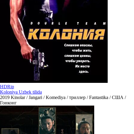
HDRip
Koloniya Uzbek tilida
2019
Kinolar / Jangari / Komediya / триллер / Fantastika / США /
Гонконг