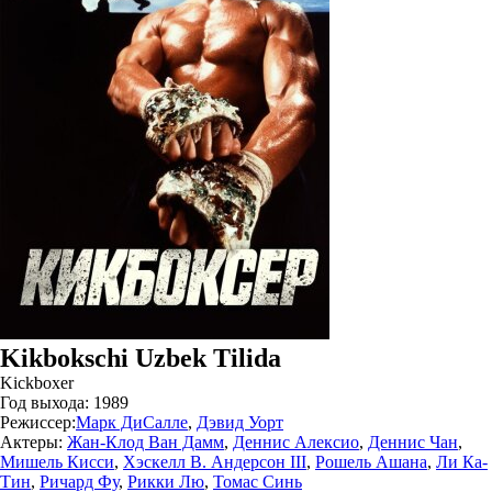
Kikbokschi Uzbek Tilida
Kickboxer
Год выхода:
1989
Режиссер:
Марк ДиСалле
,
Дэвид Уорт
Актеры:
Жан-Клод Ван Дамм
,
Деннис Алексио
,
Деннис Чан
,
Мишель Кисси
,
Хэскелл В. Андерсон III
,
Рошель Ашана
,
Ли Ка-
Тин
,
Ричард Фу
,
Рикки Лю
,
Томас Синь