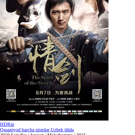
HDRip
Qasamyod barcha qismlar Uzbek tilida