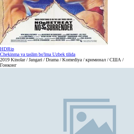
HDRip
Chekinma va taslim bo'lma Uzbek tilida
2019
Kinolar / Jangari / Drama / Komediya / криминал / США /
Гонконг