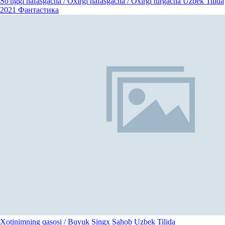
So'nggi nafasgacha / Oxirgi nafasgacha / Oxirgi turgacha Uzbek Tilida
2021
Фантастика
Xotinimning qasosi / Buyuk Singx Sahob Uzbek Tilida