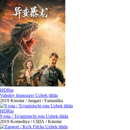
HDRip
Vahshiy tiranozavr Uzbek tilida
2019
Kinolar / Jangari / Fantastika
HDRip
9 rota / To'qqizinchi rota Uzbek tilida
2019
Komediya / США / Kinolar