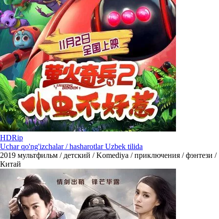
HDRip
Uchar qo'ng'izchalar / hasharotlar Uzbek tilida
2019
мультфильм / детский / Komediya / приключения / фэнтези /
Китай