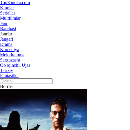
Top
Kinolar
.com
Kinolar
Seriallar
Multfilmlar
Janr
Barchasi
Janrlar
Jangari
Drama
Komediya
Melodramma
Sarguzasht
Qo'rqinchli Ujas
Tarixiy
Fantastika
Войти