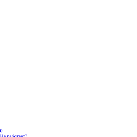
0
Не работает?