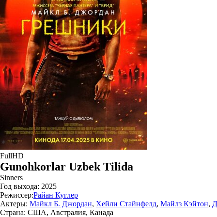
FullHD
Gunohkorlar Uzbek Tilida
Sinners
Год выхода:
2025
Режиссер:
Райан Куглер
Актеры:
Майкл Б. Джордан
,
Хейли Стайнфелд
,
Майлз Кэйтон
,
Д
Страна:
США, Австралия, Канада