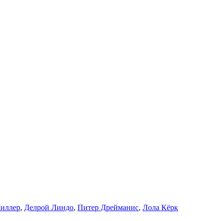
иллер
,
Делрой Линдо
,
Питер Дрейманис
,
Лола Кёрк