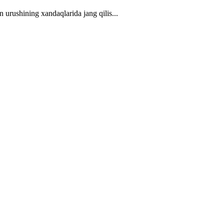
n urushining xandaqlarida jang qilis...