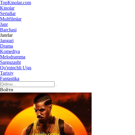
Top
Kinolar
.com
Kinolar
Seriallar
Multfilmlar
Janr
Barchasi
Janrlar
Jangari
Drama
Komediya
Melodramma
Sarguzasht
Qo'rqinchli Ujas
Tarixiy
Fantastika
Войти