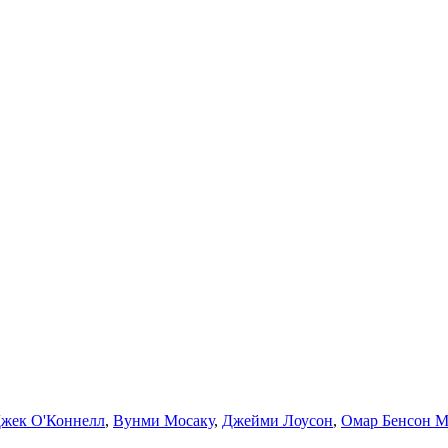
жек О'Коннелл
,
Вунми Мосаку
,
Джейми Лоусон
,
Омар Бенсон М