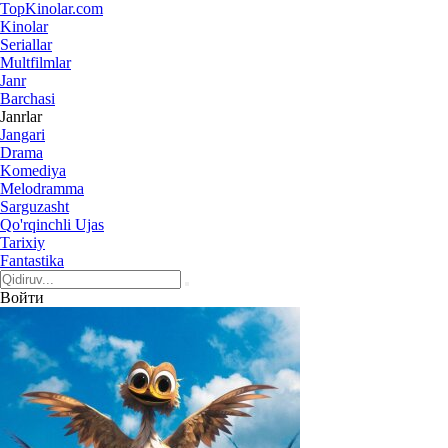
Top
Kinolar
.com
Kinolar
Seriallar
Multfilmlar
Janr
Barchasi
Janrlar
Jangari
Drama
Komediya
Melodramma
Sarguzasht
Qo'rqinchli Ujas
Tarixiy
Fantastika
Войти