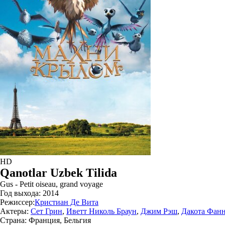
HD
Qanotlar Uzbek Tilida
Gus - Petit oiseau, grand voyage
Год выхода:
2014
Режиссер:
Кристиан Де Вита
Актеры:
Сет Грин
,
Иветт Николь Браун
,
Джим Рэш
,
Дакота Фан
Страна:
Франция, Бельгия