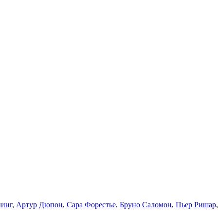
нинг
,
Артур Дюпон
,
Сара Форестье
,
Бруно Саломон
,
Пьер Ришар