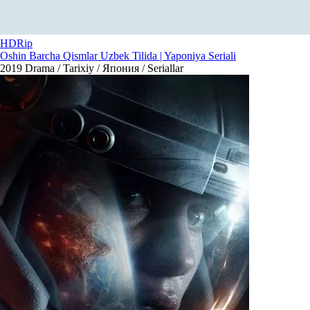
HDRip
Oshin Barcha Qismlar Uzbek Tilida | Yaponiya Seriali
2019
Drama / Tarixiy / Япония / Seriallar