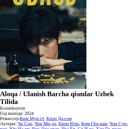
Aloqa / Ulanish Barcha qismlar Uzbek
Tilida
Keoneksyeon
Год выхода:
2024
Режиссер:
Ким Мун-гё
,
Квон Да-сом
Актеры:
Чи Сон
,
Чон Ми-до
,
Квон Юль
,
Ким Гён-нам
,
Чон Сун-
вон
,
Юн На-му
,
Чон Джэ-гван
,
Чха Ёп
,
Со И-ра
,
Хан Ги-джан