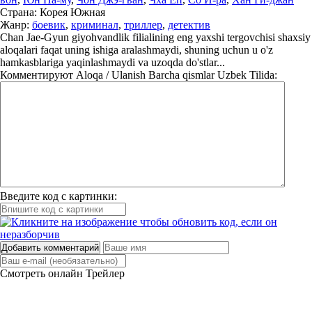
Страна:
Корея Южная
Жанр:
боевик
,
криминал
,
триллер
,
детектив
Chan Jae-Gyun giyohvandlik filialining eng yaxshi tergovchisi shaxsiy
aloqalari faqat uning ishiga aralashmaydi, shuning uchun u o'z
hamkasblariga yaqinlashmaydi va uzoqda do'stlar...
Комментируют
Aloqa / Ulanish Barcha qismlar Uzbek Tilida:
Введите код с картинки:
Добавить комментарий
Смотреть онлайн
Трейлер