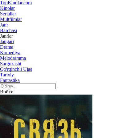
Top
Kinolar
.com
Kinolar
Seriallar
Multfilmlar
Janr
Barchasi
Janrlar
Jangari
Drama
Komediya
Melodramma
Sarguzasht
Qo'rqinchli Ujas
Tarixiy
Fantastika
Войти