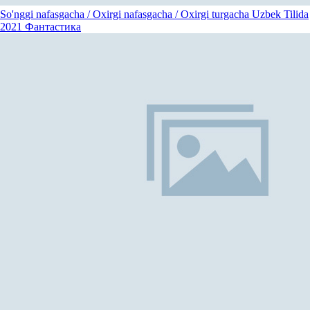
So'nggi nafasgacha / Oxirgi nafasgacha / Oxirgi turgacha Uzbek Tilida
2021
Фантастика