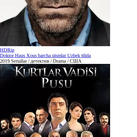
HDRip
Doktor Haus Xous barcha qismlar Uzbek tilida
2019
Seriallar / детектив / Drama / США