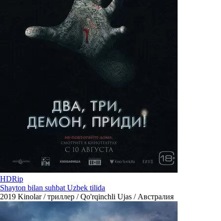
HDRip
Shayton bilan suhbat Uzbek tilida
2019
Kinolar / триллер / Qo'rqinchli Ujas / Австралия