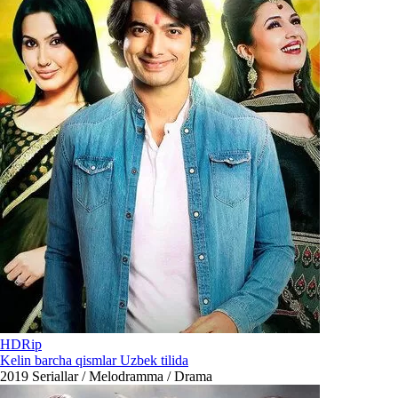
HDRip
Kelin barcha qismlar Uzbek tilida
2019
Seriallar / Melodramma / Drama