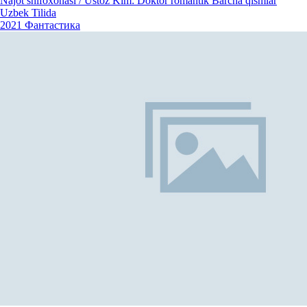
Najot shifoxonasi / Ustoz Kim: Doktor romantik Barcha qismlar
Uzbek Tilida
2021
Фантастика