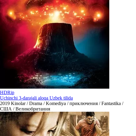
HDRip
Uchinchi 3-darajali aloqa Uzbek tilida
2019
Kinolar / Drama / Komediya / приключения / Fantastika /
США / Великобритания