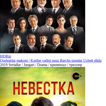
HDRip
Qashqirlar makoni / Kurtlar vadisi pusu Barcha qismlar Uzbek tilida
2019
Seriallar / Jangari / Drama / криминал / триллер