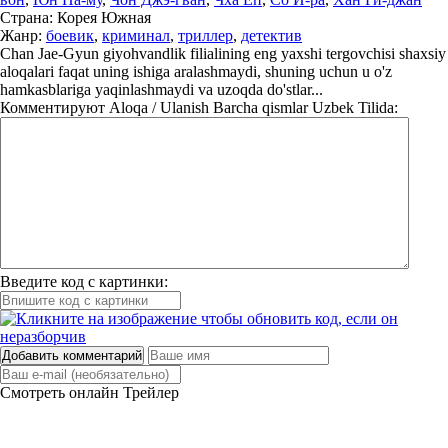
Страна:
Корея Южная
Жанр:
боевик
,
криминал
,
триллер
,
детектив
Chan Jae-Gyun giyohvandlik filialining eng yaxshi tergovchisi shaxsiy
aloqalari faqat uning ishiga aralashmaydi, shuning uchun u o'z
hamkasblariga yaqinlashmaydi va uzoqda do'stlar...
Комментируют
Aloqa / Ulanish Barcha qismlar Uzbek Tilida:
Введите код с картинки:
Добавить комментарий
Смотреть онлайн
Трейлер