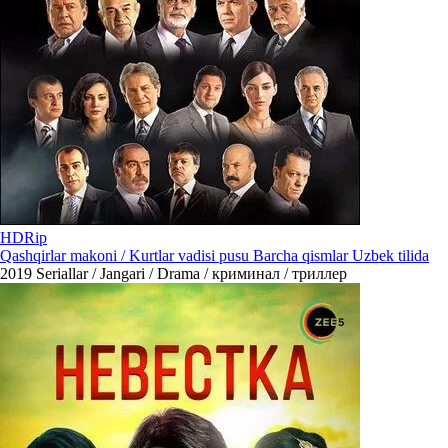
HDRip
Qashqirlar makoni / Kurtlar vadisi pusu Barcha qismlar Uzbek tilida
2019
Seriallar / Jangari / Drama / криминал / триллер