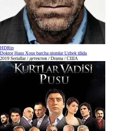
HDRip
Doktor Haus Xous barcha qismlar Uzbek tilida
2019
Seriallar / детектив / Drama / США