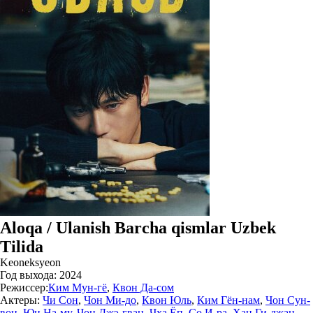
Aloqa / Ulanish Barcha qismlar Uzbek
Tilida
Keoneksyeon
Год выхода:
2024
Режиссер:
Ким Мун-гё
,
Квон Да-сом
Актеры:
Чи Сон
,
Чон Ми-до
,
Квон Юль
,
Ким Гён-нам
,
Чон Сун-
вон
,
Юн На-му
,
Чон Джэ-гван
,
Чха Ёп
,
Со И-ра
,
Хан Ги-джан