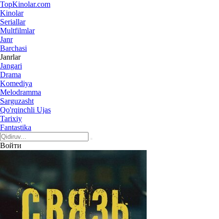
Top
Kinolar
.com
Kinolar
Seriallar
Multfilmlar
Janr
Barchasi
Janrlar
Jangari
Drama
Komediya
Melodramma
Sarguzasht
Qo'rqinchli Ujas
Tarixiy
Fantastika
Войти