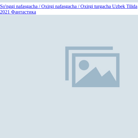
So'nggi nafasgacha / Oxirgi nafasgacha / Oxirgi turgacha Uzbek Tilida
2021
Фантастика