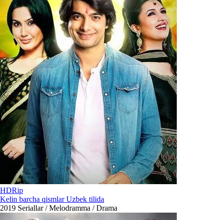
HDRip
Kelin barcha qismlar Uzbek tilida
2019
Seriallar / Melodramma / Drama