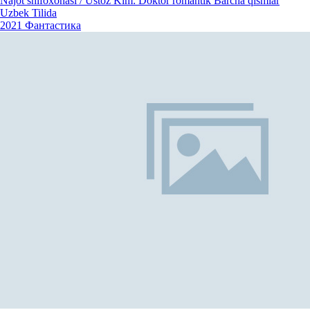
Najot shifoxonasi / Ustoz Kim: Doktor romantik Barcha qismlar
Uzbek Tilida
2021
Фантастика