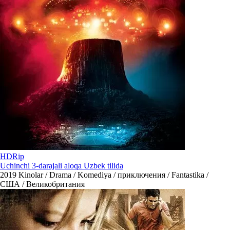
HDRip
Uchinchi 3-darajali aloqa Uzbek tilida
2019
Kinolar / Drama / Komediya / приключения / Fantastika /
США / Великобритания