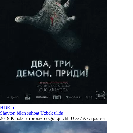
HDRip
Shayton bilan suhbat Uzbek tilida
2019
Kinolar / триллер / Qo'rqinchli Ujas / Австралия