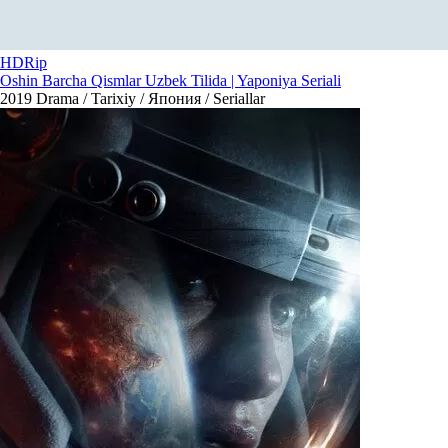
HDRip
Oshin Barcha Qismlar Uzbek Tilida | Yaponiya Seriali
2019
Drama / Tarixiy / Япония / Seriallar