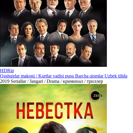
HDRip
Qashqirlar makoni / Kurtlar vadisi pusu Barcha qismlar Uzbek tilida
2019
Seriallar / Jangari / Drama / криминал / триллер