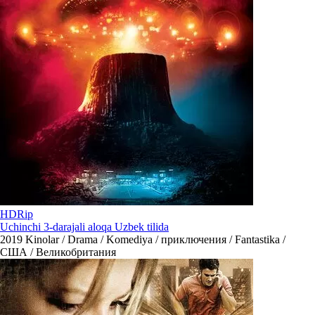
HDRip
Uchinchi 3-darajali aloqa Uzbek tilida
2019
Kinolar / Drama / Komediya / приключения / Fantastika /
США / Великобритания