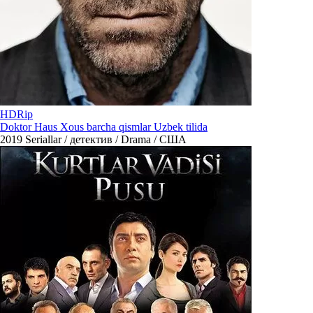
HDRip
Doktor Haus Xous barcha qismlar Uzbek tilida
2019
Seriallar / детектив / Drama / США