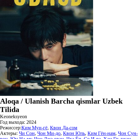
Aloqa / Ulanish Barcha qismlar Uzbek
Tilida
Keoneksyeon
Год выхода:
2024
Режиссер:
Ким Мун-гё
,
Квон Да-сом
Актеры:
Чи Сон
,
Чон Ми-до
,
Квон Юль
,
Ким Гён-нам
,
Чон Сун-
вон
,
Юн На-му
,
Чон Джэ-гван
,
Чха Ёп
,
Со И-ра
,
Хан Ги-джан