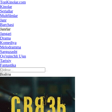
Top
Kinolar
.com
Kinolar
Seriallar
Multfilmlar
Janr
Barchasi
Janrlar
Jangari
Drama
Komediya
Melodramma
Sarguzasht
Qo'rqinchli Ujas
Tarixiy
Fantastika
Войти