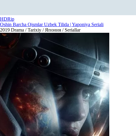
HDRip
Oshin Barcha Qismlar Uzbek Tilida | Yaponiya Seriali
2019
Drama / Tarixiy / Япония / Seriallar