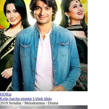
HDRip
Kelin barcha qismlar Uzbek tilida
2019
Seriallar / Melodramma / Drama