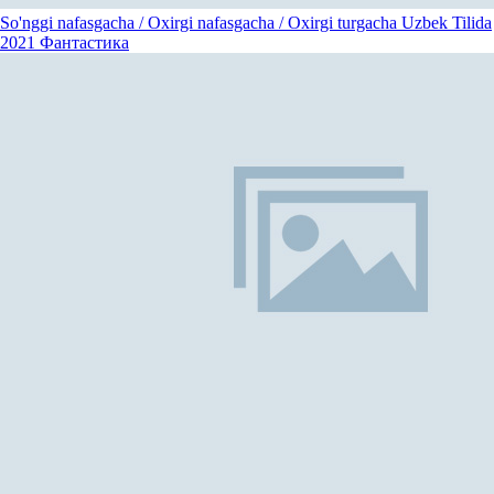
So'nggi nafasgacha / Oxirgi nafasgacha / Oxirgi turgacha Uzbek Tilida
2021
Фантастика