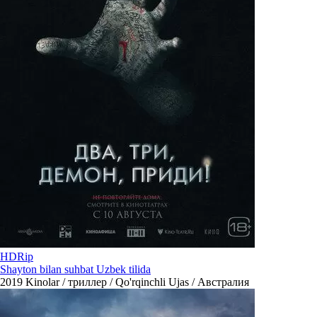
HDRip
Shayton bilan suhbat Uzbek tilida
2019
Kinolar / триллер / Qo'rqinchli Ujas / Австралия