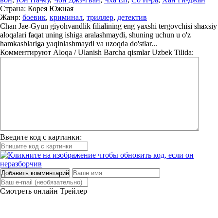
Страна:
Корея Южная
Жанр:
боевик
,
криминал
,
триллер
,
детектив
Chan Jae-Gyun giyohvandlik filialining eng yaxshi tergovchisi shaxsiy
aloqalari faqat uning ishiga aralashmaydi, shuning uchun u o'z
hamkasblariga yaqinlashmaydi va uzoqda do'stlar...
Комментируют
Aloqa / Ulanish Barcha qismlar Uzbek Tilida:
Введите код с картинки:
Добавить комментарий
Смотреть онлайн
Трейлер