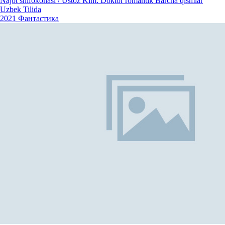
Najot shifoxonasi / Ustoz Kim: Doktor romantik Barcha qismlar
Uzbek Tilida
2021
Фантастика