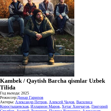
Kambek / Qaytish Barcha qismlar Uzbek
Tilida
Год выхода:
2025
Режиссер:
Динар Гарипов
Актеры:
Александр Петров
,
Алексей Чадов
,
Василиса
Коростышевская
,
Илларион Маров
,
Хетаг Хинчагов
,
Григорий
Столбов
,
Андрей Дудников
,
Полина Воронина
,
Александр