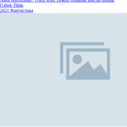
Najot shifoxonasi / Ustoz Kim: Doktor romantik Barcha qismlar
Uzbek Tilida
2021
Фантастика