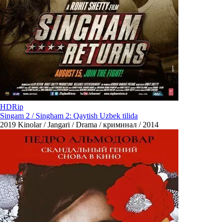
HDRip
Singam 2 / Singham 2: Qaytish Uzbek tilida
2019
Kinolar / Jangari / Drama / криминал / 2014