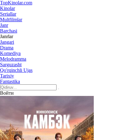
Top
Kinolar
.com
Kinolar
Seriallar
Multfilmlar
Janr
Barchasi
Janrlar
Jangari
Drama
Komediya
Melodramma
Sarguzasht
Qo'rqinchli Ujas
Tarixiy
Fantastika
Войти