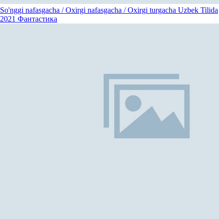
So'nggi nafasgacha / Oxirgi nafasgacha / Oxirgi turgacha Uzbek Tilida
2021
Фантастика