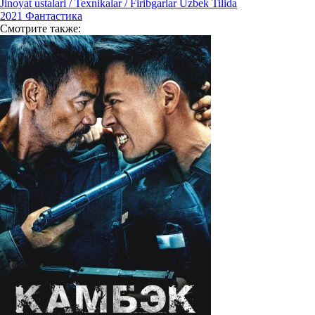
Jinoyat ustalari / Texnikalar / Firibgarlar Uzbek Tilida
2021
Фантастика
Смотрите
также: