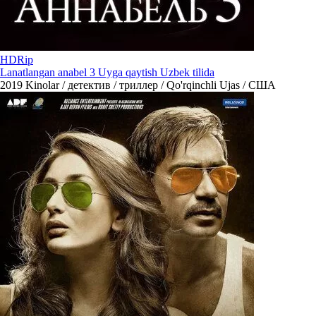
HDRip
Lanatlangan anabel 3 Uyga qaytish Uzbek tilida
2019
Kinolar / детектив / триллер / Qo'rqinchli Ujas / США