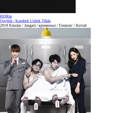
HDRip
Qaytish / Kambek Uzbek Tilida
2019
Kinolar / Jangari / криминал / Гонконг / Китай