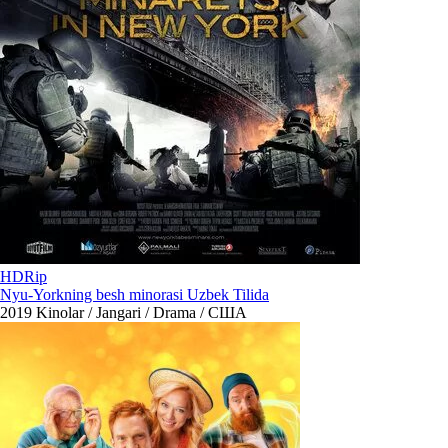
HDRip
Nyu-Yorkning besh minorasi Uzbek Tilida
2019
Kinolar / Jangari / Drama / США