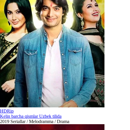
HDRip
Kelin barcha qismlar Uzbek tilida
2019
Seriallar / Melodramma / Drama