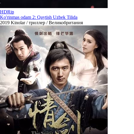
HDRip
Ko'rinmas odam 2: Qaytish Uzbek Tilida
2019
Kinolar / триллер / Великобритания