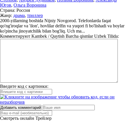
Югов
,
Ольга Воронина
Страна:
Россия
Жанр:
драма
,
триллер
2000-yillarning boshida Nijniy Novgorod. Telefonlarda faqat
qo'ng'iroqlar va 'ilon', hovlilar delfin va yuqori fi bo'lishadi va boylar
ko'pincha jinoyatchilik bilan bog'liq. Uch ma...
Комментируют
Kambek / Qaytish Barcha qismlar Uzbek Tilida:
Введите код с картинки:
Добавить комментарий
Смотреть онлайн
Трейлер