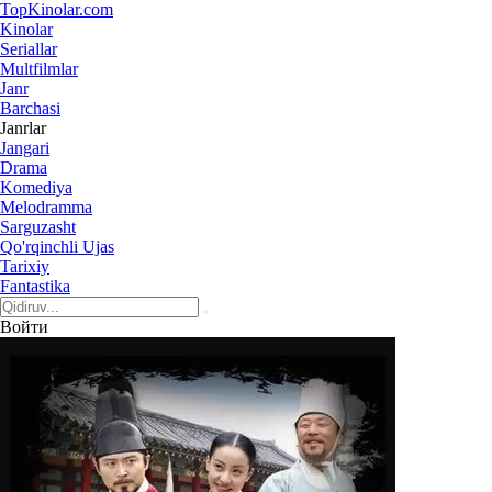
Top
Kinolar
.com
Kinolar
Seriallar
Multfilmlar
Janr
Barchasi
Janrlar
Jangari
Drama
Komediya
Melodramma
Sarguzasht
Qo'rqinchli Ujas
Tarixiy
Fantastika
Войти