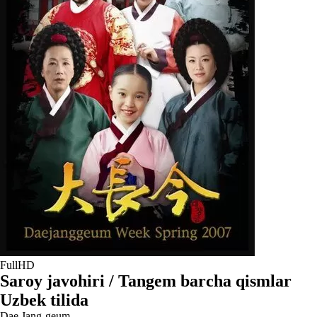
FullHD
Saroy javohiri / Tangem barcha qismlar
Uzbek tilida
Dae Jang-geum