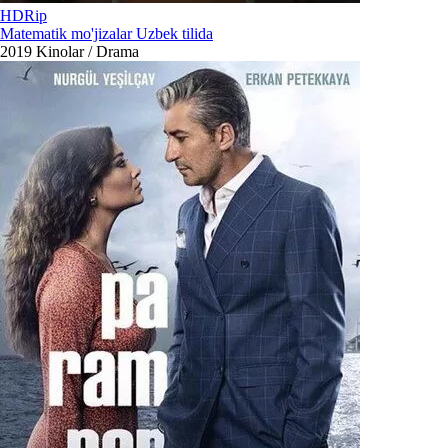
HDRip
Matematik mo'jizalar Uzbek tilida
2019
Kinolar / Drama