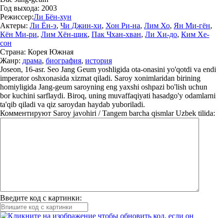
Год выхода:
2003
Режиссер:
Ли Бён-хун
Актеры:
Ли Ён-э
,
Чи Джин-хи
,
Хон Ри-на
,
Лим Хо
,
Ян Ми-гён
,
Кён Ми-ри
,
Лим Хён-щик
,
Пак Чхан-хван
,
Ли Хи-до
,
Ким Хе-
сон
Страна:
Корея Южная
Жанр:
драма
,
биография
,
история
Joseon, 16-asr. Seo Jang Geum yoshligida ota-onasini yo'qotdi va endi
imperator oshxonasida xizmat qiladi. Saroy xonimlaridan birining
homiyligida Jang-geum saroyning eng yaxshi oshpazi bo'lish uchun
bor kuchini sarflaydi. Biroq, uning muvaffaqiyati hasadgo'y odamlarni
ta'qib qiladi va qiz saroydan haydab yuboriladi.
Комментируют
Saroy javohiri / Tangem barcha qismlar Uzbek tilida:
Введите код с картинки: