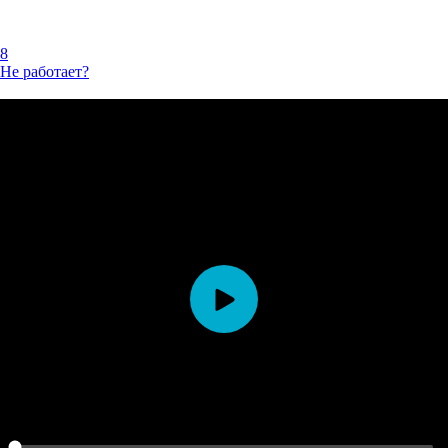
8
Не работает?