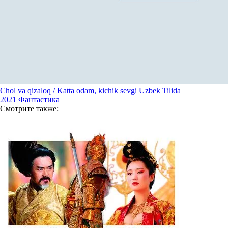
Chol va qizaloq / Katta odam, kichik sevgi Uzbek Tilida
2021
Фантастика
Смотрите
также: