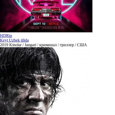
HDRip
Keyt Uzbek tilida
2019
Kinolar / Jangari / криминал / триллер / США