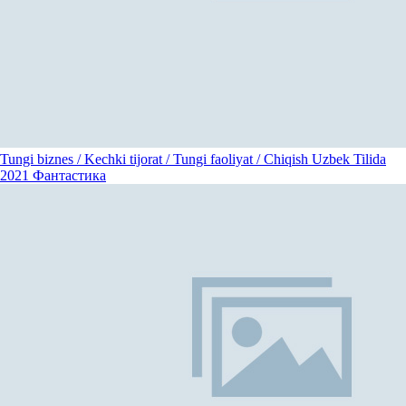
Tungi biznes / Kechki tijorat / Tungi faoliyat / Chiqish Uzbek Tilida
2021
Фантастика