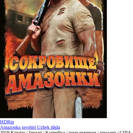
HDRip
Amazonka javohiri Uzbek tilida
2019
Kinolar / Jangari / Komediya / приключения / триллер / США