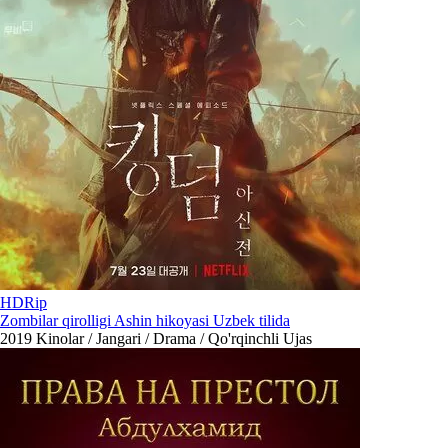
HDRip
Zombilar qirolligi Ashin hikoyasi Uzbek tilida
2019
Kinolar / Jangari / Drama / Qo'rqinchli Ujas