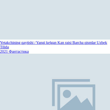
Yetakchining qaytishi / Yangi kelgan Kan raisi Barcha qismlar Uzbek
Tilida
2021
Фантастика