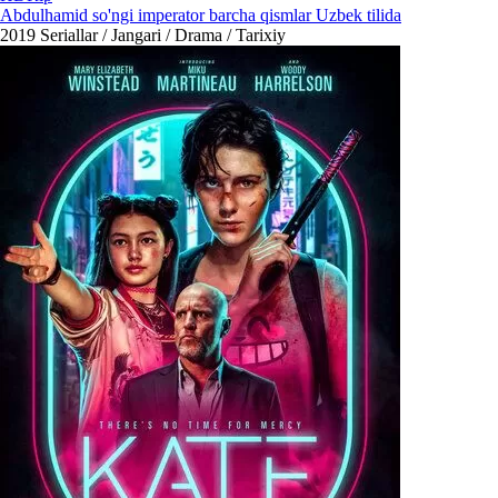
Abdulhamid so'ngi imperator barcha qismlar Uzbek tilida
2019
Seriallar / Jangari / Drama / Tarixiy