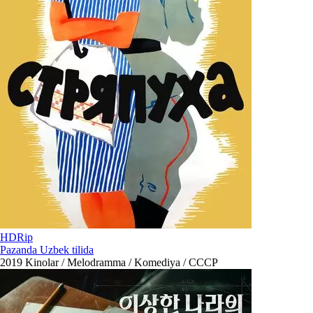
HDRip
Pazanda Uzbek tilida
2019
Kinolar / Melodramma / Komediya / СССР