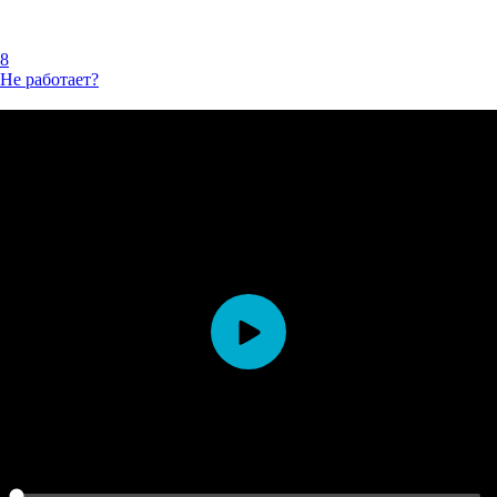
8
Не работает?