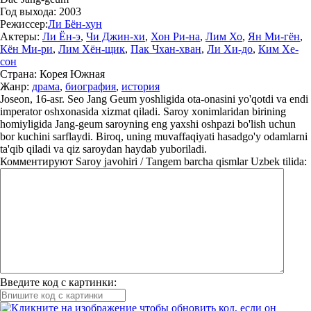
Год выхода:
2003
Режиссер:
Ли Бён-хун
Актеры:
Ли Ён-э
,
Чи Джин-хи
,
Хон Ри-на
,
Лим Хо
,
Ян Ми-гён
,
Кён Ми-ри
,
Лим Хён-щик
,
Пак Чхан-хван
,
Ли Хи-до
,
Ким Хе-
сон
Страна:
Корея Южная
Жанр:
драма
,
биография
,
история
Joseon, 16-asr. Seo Jang Geum yoshligida ota-onasini yo'qotdi va endi
imperator oshxonasida xizmat qiladi. Saroy xonimlaridan birining
homiyligida Jang-geum saroyning eng yaxshi oshpazi bo'lish uchun
bor kuchini sarflaydi. Biroq, uning muvaffaqiyati hasadgo'y odamlarni
ta'qib qiladi va qiz saroydan haydab yuboriladi.
Комментируют
Saroy javohiri / Tangem barcha qismlar Uzbek tilida:
Введите код с картинки: