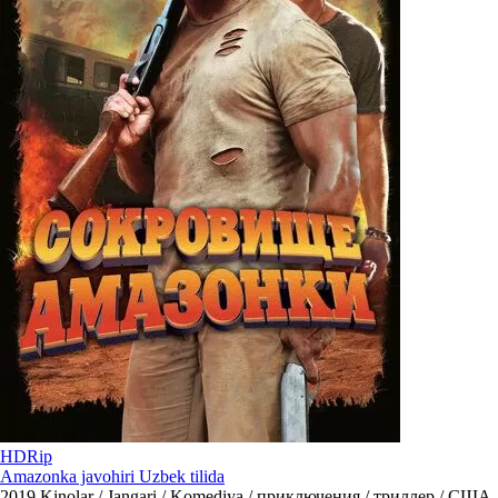
HDRip
Amazonka javohiri Uzbek tilida
2019
Kinolar / Jangari / Komediya / приключения / триллер / США