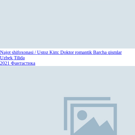
Najot shifoxonasi / Ustoz Kim: Doktor romantik Barcha qismlar
Uzbek Tilida
2021
Фантастика