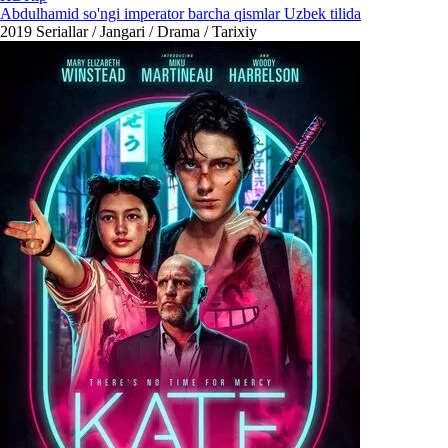
Abdulhamid so'ngi imperator barcha qismlar Uzbek tilida
2019
Seriallar / Jangari / Drama / Tarixiy