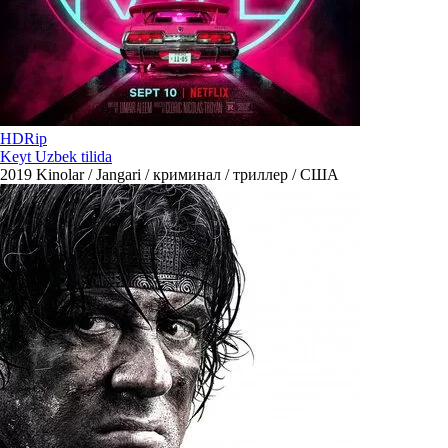
HDRip
Keyt Uzbek tilida
2019
Kinolar / Jangari / криминал / триллер / США