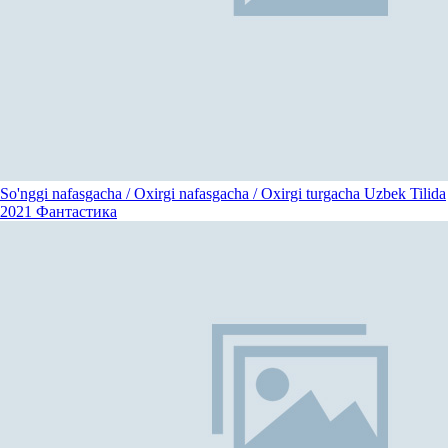
So'nggi nafasgacha / Oxirgi nafasgacha / Oxirgi turgacha Uzbek Tilida
2021
Фантастика