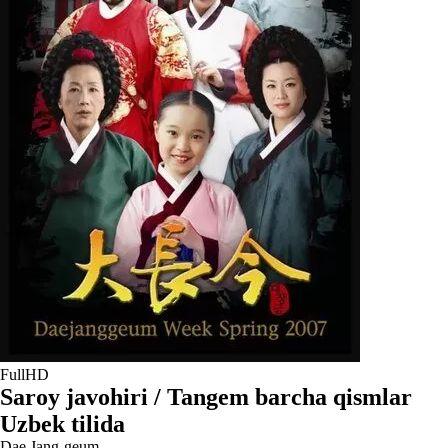
FullHD
Saroy javohiri / Tangem barcha qismlar
Uzbek tilida
Dae Jang-geum