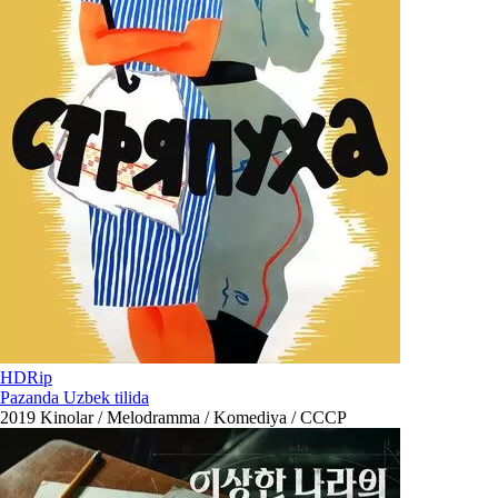
HDRip
Pazanda Uzbek tilida
2019
Kinolar / Melodramma / Komediya / СССР