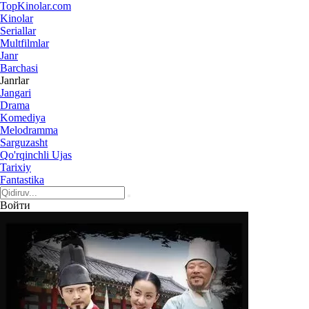
Top
Kinolar
.com
Kinolar
Seriallar
Multfilmlar
Janr
Barchasi
Janrlar
Jangari
Drama
Komediya
Melodramma
Sarguzasht
Qo'rqinchli Ujas
Tarixiy
Fantastika
Войти