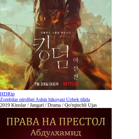
HDRip
Zombilar qirolligi Ashin hikoyasi Uzbek tilida
2019
Kinolar / Jangari / Drama / Qo'rqinchli Ujas