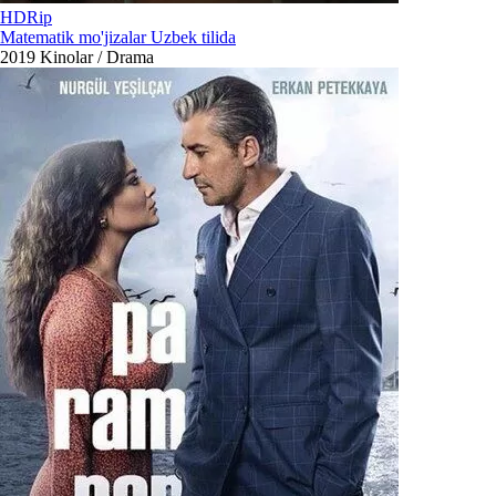
HDRip
Matematik mo'jizalar Uzbek tilida
2019
Kinolar / Drama