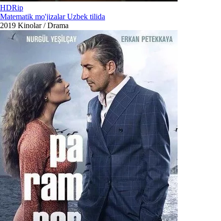
HDRip
Matematik mo'jizalar Uzbek tilida
2019
Kinolar / Drama