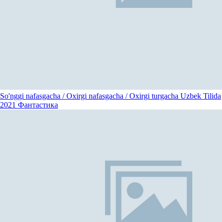
So'nggi nafasgacha / Oxirgi nafasgacha / Oxirgi turgacha Uzbek Tilida
2021
Фантастика