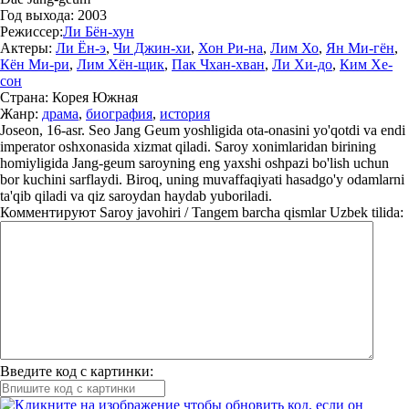
Год выхода:
2003
Режиссер:
Ли Бён-хун
Актеры:
Ли Ён-э
,
Чи Джин-хи
,
Хон Ри-на
,
Лим Хо
,
Ян Ми-гён
,
Кён Ми-ри
,
Лим Хён-щик
,
Пак Чхан-хван
,
Ли Хи-до
,
Ким Хе-
сон
Страна:
Корея Южная
Жанр:
драма
,
биография
,
история
Joseon, 16-asr. Seo Jang Geum yoshligida ota-onasini yo'qotdi va endi
imperator oshxonasida xizmat qiladi. Saroy xonimlaridan birining
homiyligida Jang-geum saroyning eng yaxshi oshpazi bo'lish uchun
bor kuchini sarflaydi. Biroq, uning muvaffaqiyati hasadgo'y odamlarni
ta'qib qiladi va qiz saroydan haydab yuboriladi.
Комментируют
Saroy javohiri / Tangem barcha qismlar Uzbek tilida:
Введите код с картинки: