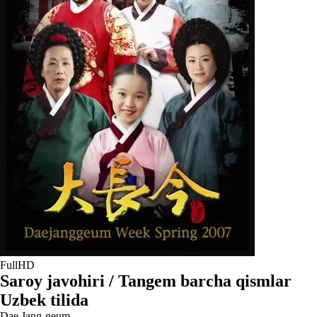
FullHD
Saroy javohiri / Tangem barcha qismlar
Uzbek tilida
Dae Jang-geum