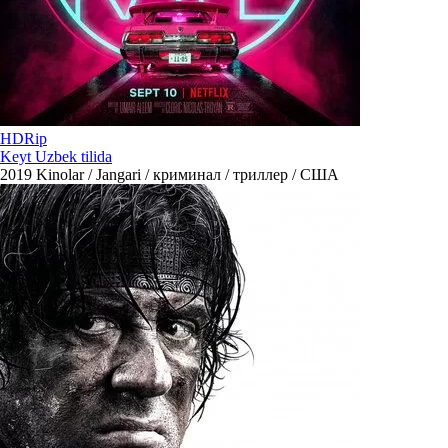
HDRip
Keyt Uzbek tilida
2019
Kinolar / Jangari / криминал / триллер / США