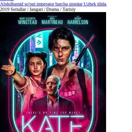
Abdulhamid so'ngi imperator barcha qismlar Uzbek tilida
2019
Seriallar / Jangari / Drama / Tarixiy