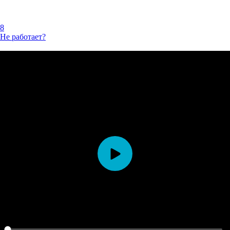
8
Не работает?