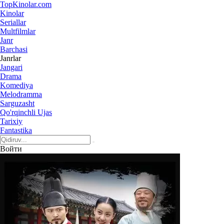
Top
Kinolar
.com
Kinolar
Seriallar
Multfilmlar
Janr
Barchasi
Janrlar
Jangari
Drama
Komediya
Melodramma
Sarguzasht
Qo'rqinchli Ujas
Tarixiy
Fantastika
Войти