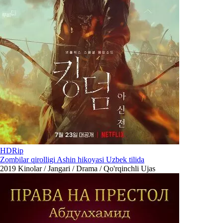
HDRip
Zombilar qirolligi Ashin hikoyasi Uzbek tilida
2019
Kinolar / Jangari / Drama / Qo'rqinchli Ujas