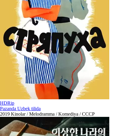
HDRip
Pazanda Uzbek tilida
2019
Kinolar / Melodramma / Komediya / СССР