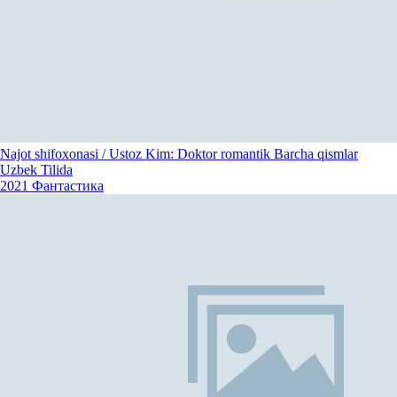
Najot shifoxonasi / Ustoz Kim: Doktor romantik Barcha qismlar
Uzbek Tilida
2021
Фантастика