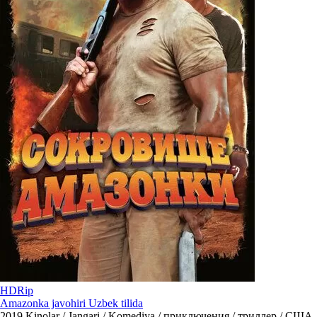
HDRip
Amazonka javohiri Uzbek tilida
2019
Kinolar / Jangari / Komediya / приключения / триллер / США