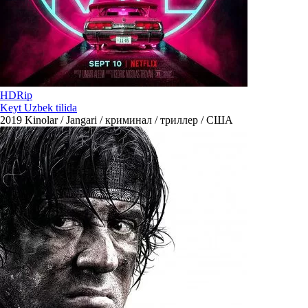
HDRip
Keyt Uzbek tilida
2019
Kinolar / Jangari / криминал / триллер / США