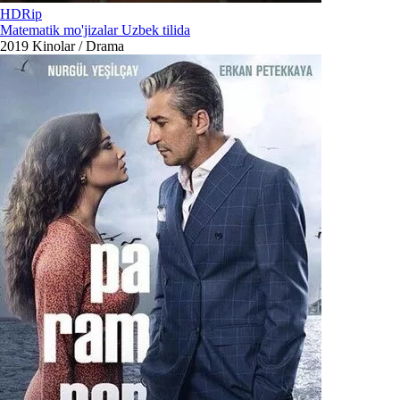
HDRip
Matematik mo'jizalar Uzbek tilida
2019
Kinolar / Drama