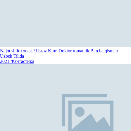
Najot shifoxonasi / Ustoz Kim: Doktor romantik Barcha qismlar
Uzbek Tilida
2021
Фантастика