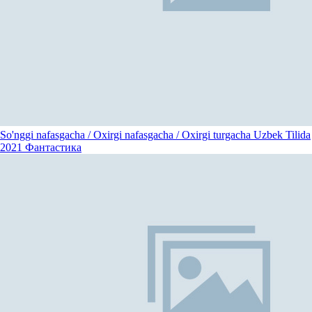
So'nggi nafasgacha / Oxirgi nafasgacha / Oxirgi turgacha Uzbek Tilida
2021
Фантастика