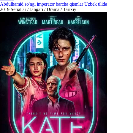
Abdulhamid so'ngi imperator barcha qismlar Uzbek tilida
2019
Seriallar / Jangari / Drama / Tarixiy