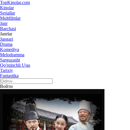
Top
Kinolar
.com
Kinolar
Seriallar
Multfilmlar
Janr
Barchasi
Janrlar
Jangari
Drama
Komediya
Melodramma
Sarguzasht
Qo'rqinchli Ujas
Tarixiy
Fantastika
Войти