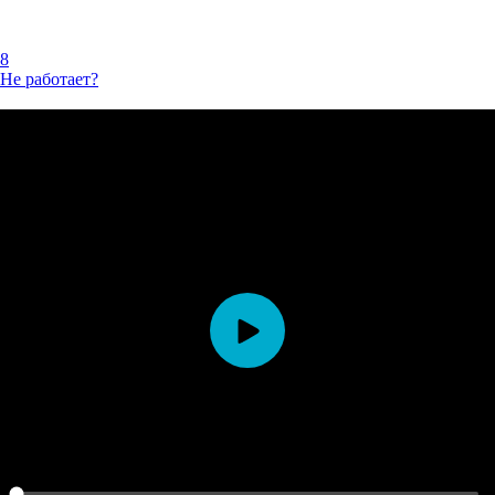
8
Не работает?