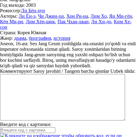
Год выхода:
2003
Режиссер:
Ли Бён-хун
Актеры:
Ли Ён-э
,
Чи Джин-хи
,
Хон Ри-на
,
Лим Хо
,
Ян Ми-гён
,
Кён Ми-ри
,
Лим Хён-щик
,
Пак Чхан-хван
,
Ли Хи-до
,
Ким Хе-
сон
Страна:
Корея Южная
Жанр:
драма
,
биография
,
история
Joseon, 16-asr. Seo Jang Geum yoshligida ota-onasini yo'qotdi va endi
imperator oshxonasida xizmat qiladi. Saroy xonimlaridan birining
homiyligida Jang-geum saroyning eng yaxshi oshpazi bo'lish uchun
bor kuchini sarflaydi. Biroq, uning muvaffaqiyati hasadgo'y odamlarni
ta'qib qiladi va qiz saroydan haydab yuboriladi.
Комментируют
Saroy javohiri / Tangem barcha qismlar Uzbek tilida:
Введите код с картинки: