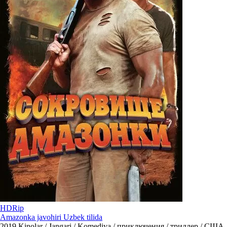
HDRip
Amazonka javohiri Uzbek tilida
2019
Kinolar / Jangari / Komediya / приключения / триллер / США