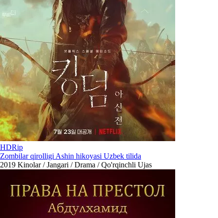
HDRip
Zombilar qirolligi Ashin hikoyasi Uzbek tilida
2019
Kinolar / Jangari / Drama / Qo'rqinchli Ujas