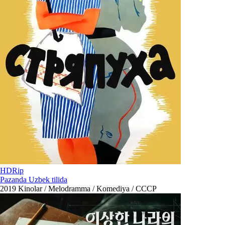
HDRip
Pazanda Uzbek tilida
2019
Kinolar / Melodramma / Komediya / СССР