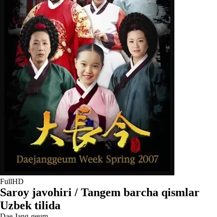
FullHD
Saroy javohiri / Tangem barcha qismlar
Uzbek tilida
Dae Jang-geum