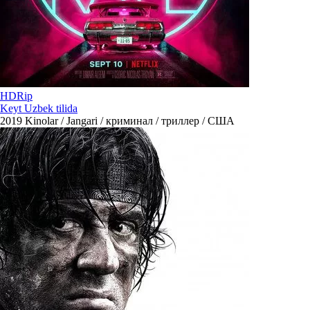
HDRip
Keyt Uzbek tilida
2019
Kinolar / Jangari / криминал / триллер / США