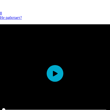
8
Не работает?