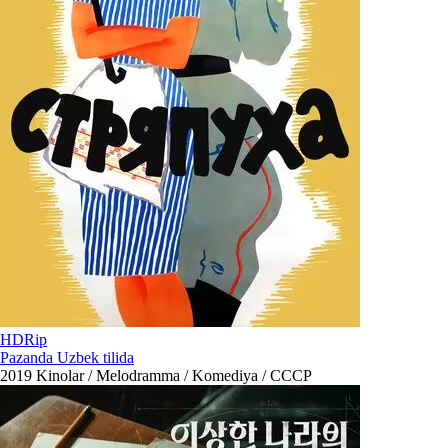
HDRip
Pazanda Uzbek tilida
2019
Kinolar / Melodramma / Komediya / СССР