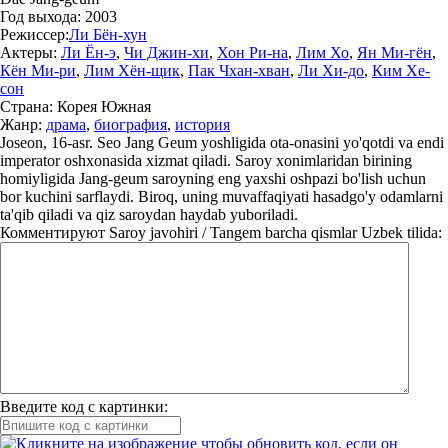
Год выхода:
2003
Режиссер:
Ли Бён-хун
Актеры:
Ли Ён-э
,
Чи Джин-хи
,
Хон Ри-на
,
Лим Хо
,
Ян Ми-гён
,
Кён Ми-ри
,
Лим Хён-щик
,
Пак Чхан-хван
,
Ли Хи-до
,
Ким Хе-
сон
Страна:
Корея Южная
Жанр:
драма
,
биография
,
история
Joseon, 16-asr. Seo Jang Geum yoshligida ota-onasini yo'qotdi va endi
imperator oshxonasida xizmat qiladi. Saroy xonimlaridan birining
homiyligida Jang-geum saroyning eng yaxshi oshpazi bo'lish uchun
bor kuchini sarflaydi. Biroq, uning muvaffaqiyati hasadgo'y odamlarni
ta'qib qiladi va qiz saroydan haydab yuboriladi.
Комментируют
Saroy javohiri / Tangem barcha qismlar Uzbek tilida:
Введите код с картинки: