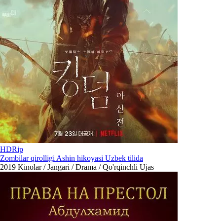
HDRip
Zombilar qirolligi Ashin hikoyasi Uzbek tilida
2019
Kinolar / Jangari / Drama / Qo'rqinchli Ujas