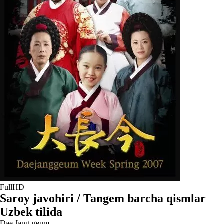
FullHD
Saroy javohiri / Tangem barcha qismlar
Uzbek tilida
Dae Jang-geum