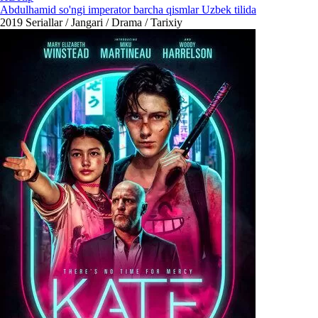
Abdulhamid so'ngi imperator barcha qismlar Uzbek tilida
2019
Seriallar / Jangari / Drama / Tarixiy