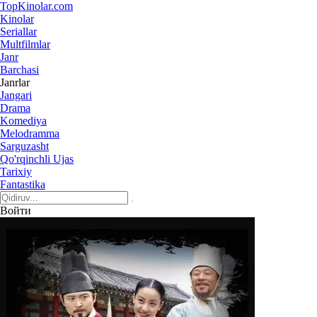
Top
Kinolar
.com
Kinolar
Seriallar
Multfilmlar
Janr
Barchasi
Janrlar
Jangari
Drama
Komediya
Melodramma
Sarguzasht
Qo'rqinchli Ujas
Tarixiy
Fantastika
Войти