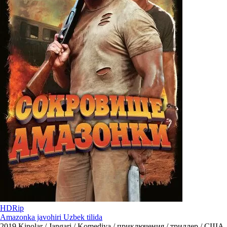
HDRip
Amazonka javohiri Uzbek tilida
2019
Kinolar / Jangari / Komediya / приключения / триллер / США