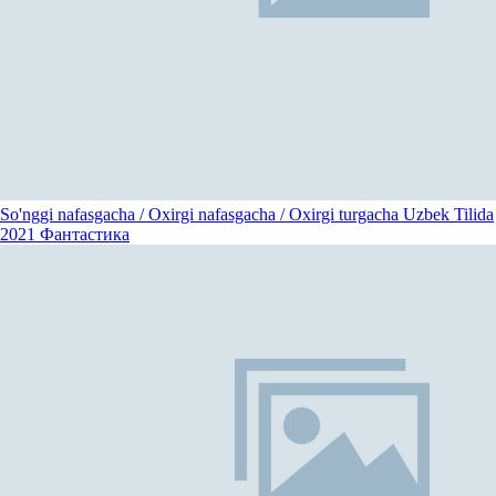
So'nggi nafasgacha / Oxirgi nafasgacha / Oxirgi turgacha Uzbek Tilida
2021
Фантастика