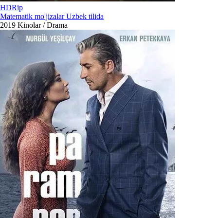
HDRip
Matematik mo'jizalar Uzbek tilida
2019
Kinolar / Drama