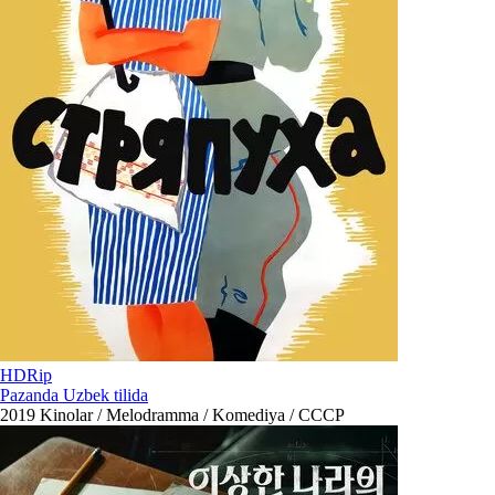
HDRip
Pazanda Uzbek tilida
2019
Kinolar / Melodramma / Komediya / СССР