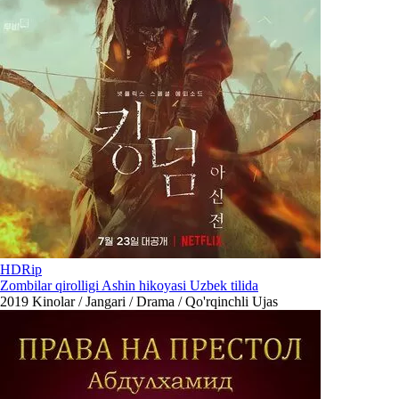
HDRip
Zombilar qirolligi Ashin hikoyasi Uzbek tilida
2019
Kinolar / Jangari / Drama / Qo'rqinchli Ujas