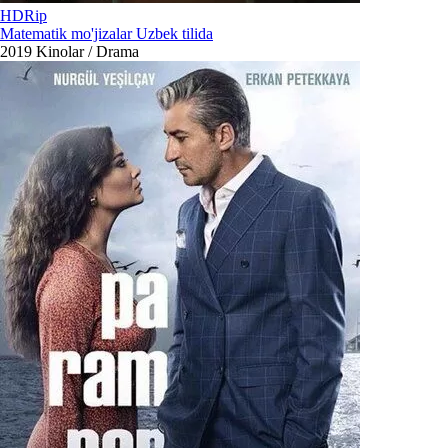
HDRip
Matematik mo'jizalar Uzbek tilida
2019
Kinolar / Drama