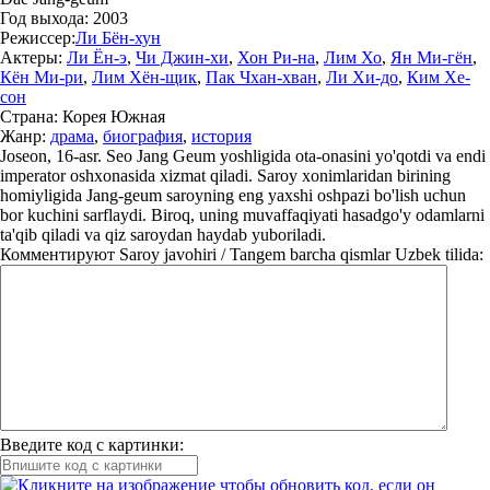
Год выхода:
2003
Режиссер:
Ли Бён-хун
Актеры:
Ли Ён-э
,
Чи Джин-хи
,
Хон Ри-на
,
Лим Хо
,
Ян Ми-гён
,
Кён Ми-ри
,
Лим Хён-щик
,
Пак Чхан-хван
,
Ли Хи-до
,
Ким Хе-
сон
Страна:
Корея Южная
Жанр:
драма
,
биография
,
история
Joseon, 16-asr. Seo Jang Geum yoshligida ota-onasini yo'qotdi va endi
imperator oshxonasida xizmat qiladi. Saroy xonimlaridan birining
homiyligida Jang-geum saroyning eng yaxshi oshpazi bo'lish uchun
bor kuchini sarflaydi. Biroq, uning muvaffaqiyati hasadgo'y odamlarni
ta'qib qiladi va qiz saroydan haydab yuboriladi.
Комментируют
Saroy javohiri / Tangem barcha qismlar Uzbek tilida:
Введите код с картинки: