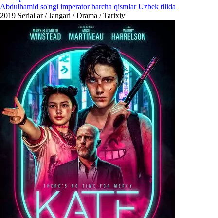
Abdulhamid so'ngi imperator barcha qismlar Uzbek tilida
2019
Seriallar / Jangari / Drama / Tarixiy