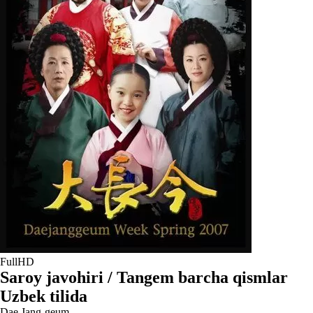
FullHD
Saroy javohiri / Tangem barcha qismlar
Uzbek tilida
Dae Jang-geum