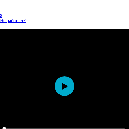
8
Не работает?