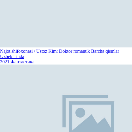
Najot shifoxonasi / Ustoz Kim: Doktor romantik Barcha qismlar
Uzbek Tilida
2021
Фантастика