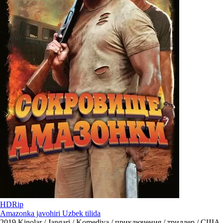
HDRip
Amazonka javohiri Uzbek tilida
2019
Kinolar / Jangari / Komediya / приключения / триллер / США