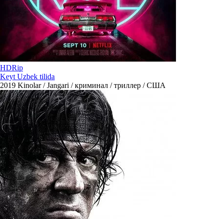
HDRip
Keyt Uzbek tilida
2019
Kinolar / Jangari / криминал / триллер / США