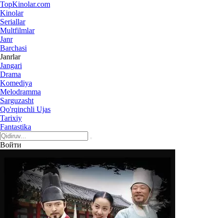
Top
Kinolar
.com
Kinolar
Seriallar
Multfilmlar
Janr
Barchasi
Janrlar
Jangari
Drama
Komediya
Melodramma
Sarguzasht
Qo'rqinchli Ujas
Tarixiy
Fantastika
Войти