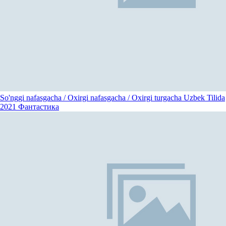
So'nggi nafasgacha / Oxirgi nafasgacha / Oxirgi turgacha Uzbek Tilida
2021
Фантастика